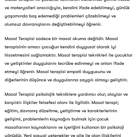
ve materyalleri aracılığıyla, kendini ifade edebilmeyi, günlük
yaşamında baş edemediği problemleri çözebilmeyi ve
olumsuz davranışlarını değiştirebilmeyi öğrenir.
Masal Terapisi sadece bir masal okuma değildir. Masal
terapisinin amacı çocuğun kendini duygusal olarak iyi
hissetmesini sağlamaktır. Masal terapisi teknikleri ile çocuklar
ve yetişkinler duygularını tecrübe edinmeyi ve onları ifade
etmeyi öğrenir. Masal terapisi empati duygusunu ve
diğerlerinin düşünce ve duygularına saygılı olmayı geliştirir.
Masal Terapisi psikolojik tekniklere yardımcı olur; olaylar ve
karşılıklı ilişkiler felsefesi alanı ile ilgilidir. Masal terapi;
eğitim, davranış düzeltme, yetiştirme ve karakterlerinin
gelişimi, problemlerin kaynağını bulmak için çocuk
masallarının kaynaklarını ve içeriğini kullanan bir psikoloji
yönüdür. Yeni sosyal yetenekler ve aile ile olan ilişkilerini