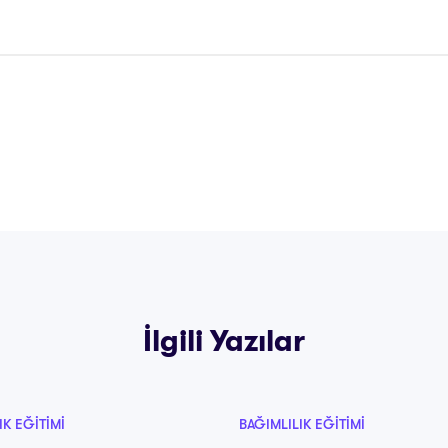
İlgili Yazılar
IK EĞITIMI
BAĞIMLILIK EĞITIMI