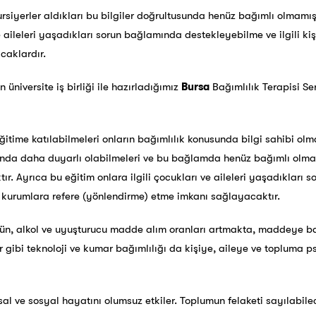
kursiyerler aldıkları bu bilgiler doğrultusunda henüz bağımlı olmamış
ve aileleri yaşadıkları sorun bağlamında destekleyebilme ve ilgili ki
caklardır.
n üniversite iş birliği ile hazırladığımız
Bursa
Bağımlılık Terapisi Se
itime katılabilmeleri onların bağımlılık konusunda bilgi sahibi olm
unda daha duyarlı olabilmeleri ve bu bağlamda henüz bağımlı olma
ır. Ayrıca bu eğitim onlara ilgili çocukları ve aileleri yaşadıkları
ve kurumlara refere (yönlendirme) etme imkanı sağlayacaktır.
tün, alkol ve uyuşturucu madde alım oranları artmakta, maddeye ba
 gibi teknoloji ve kumar bağımlılığı da kişiye, aileye ve topluma ps
hsal ve sosyal hayatını olumsuz etkiler. Toplumun felaketi sayılabil