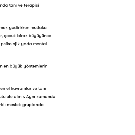
nda tanı ve terapisi
emek yedirirken mutlaka
lar, çocuk biraz büyüyünce
ı psikolojik yada mental
çin en büyük yöntemlerin
 temel kavramlar ve tanı
yutu ele alınır. Aynı zamanda
rklı meslek gruplarıda