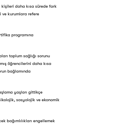
 kişileri daha kısa sürede fark
şi ve kurumlara refere
rtifika programına
aları toplum sağlığı sorunu
mış öğrencilerini daha kısa
 sorun bağlamında
şlama yaşları gittikçe
ikolojik, sosyolojik ve ekonomik
ecek bağımlılıkları engellemek