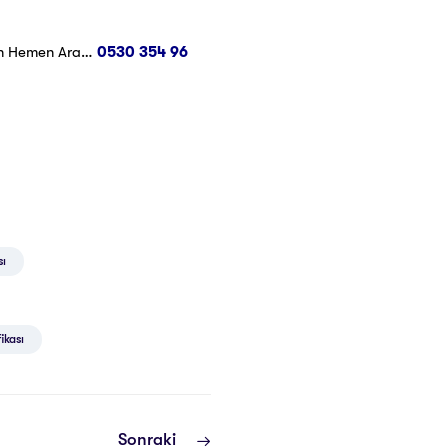
in Hemen Ara…
0530 354 96
sı
ikası
Sonraki