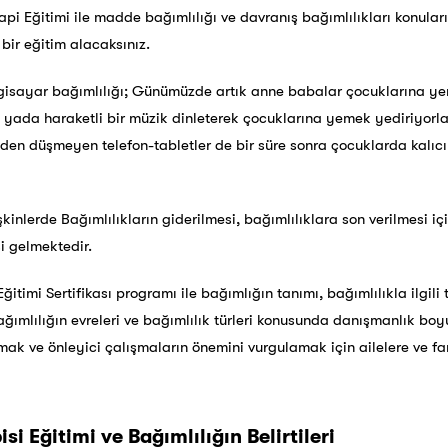
api Eğitimi ile madde bağımlılığı ve davranış bağımlılıkları konuları
 bir eğitim alacaksınız.
lgisayar bağımlılığı; Günümüzde artık anne babalar çocuklarına y
k yada haraketli bir müzik dinleterek çocuklarına yemek yediriyor
lden düşmeyen telefon-tabletler de bir süre sonra çocuklarda kalıc
kinlerde Bağımlılıkların giderilmesi, bağımlılıklara son verilmesi i
si gelmektedir.
itimi Sertifikası programı ile bağımlığın tanımı, bağımlılıkla ilgili
 bağımlılığın evreleri ve bağımlılık türleri konusunda danışmanlık bo
mak ve önleyici çalışmaların önemini vurgulamak için ailelere ve fa
si Eğitimi ve Bağımlılığın Belirtileri