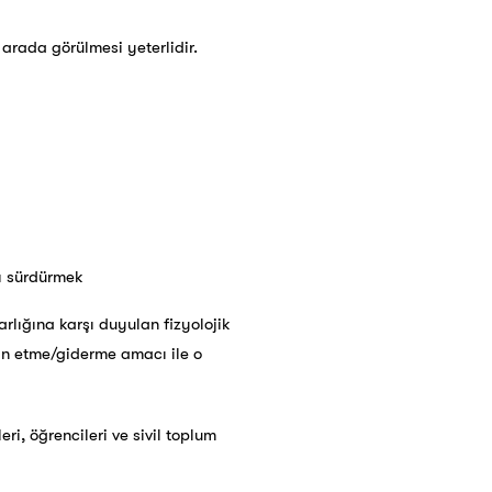
 arada görülmesi yeterlidir.
ı sürdürmek
rlığına karşı duyulan fizyolojik
tmin etme/giderme amacı ile o
ri, öğrencileri ve sivil toplum