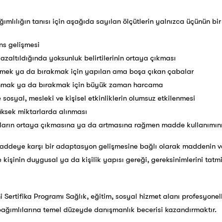
ımlılığın tanısı için aşağıda sayılan ölçütlerin yalnızca üçünün bir
ns gelişmesi
zaltıldığında yoksunluk belirtilerinin ortaya çıkması
emek ya da bırakmak için yapılan ama boşa çıkan çabalar
nmak ya da bırakmak için büyük zaman harcama
sosyal, mesleki ve kişisel etkinliklerin olumsuz etkilenmesi
ksek miktarlarda alınması
unların ortaya çıkmasına ya da artmasına rağmen madde kullanımın
 maddeye karşı bir adaptasyon gelişmesine bağlı olarak maddenin va
ise kişinin duygusal ya da kişilik yapısı gereği, gereksinimlerini ta
i Sertifika Programı Sağlık, eğitim, sosyal hizmet alanı profesyonelle
bağımlılarına temel düzeyde danışmanlık becerisi kazandırmaktır.