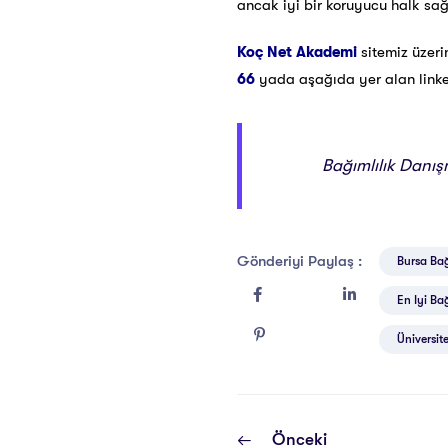
ancak iyi bir koruyucu halk sa
Koç Net Akademi
sitemiz üzer
66
yada aşağıda yer alan linke t
Bağımlılık Danışm
Gönderiyi Paylaş :
Bursa Bağı
En Iyi Bağ
Üniversite
Önceki