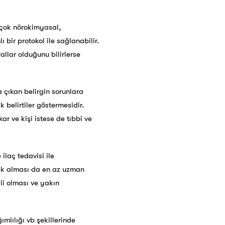
irçok nörokimyasal,
ı bir protokol ile sağlanabilir.
allar olduğunu bilirlerse
 çıkan belirgin sorunlara
 belirtiler göstermesidir.
ar ve kişi istese de tıbbi ve
ilaç tedavisi ile
tek alması da en az uzman
kli olması ve yakın
mlılığı vb şekillerinde