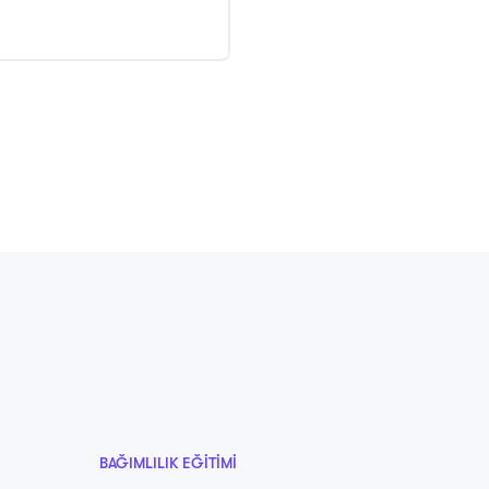
BAĞIMLILIK EĞITIMI
BAĞIMLIL