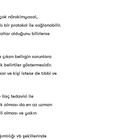
irçok nörokimyasal,
ı bir protokol ile sağlanabilir.
allar olduğunu bilirlerse
 çıkan belirgin sorunlara
 belirtiler göstermesidir.
ar ve kişi istese de tıbbi ve
ilaç tedavisi ile
tek alması da en az uzman
kli olması ve yakın
mlılığı vb şekillerinde