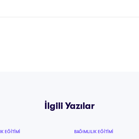
İlgili Yazılar
IK EĞITIMI
BAĞIMLILIK EĞITIMI