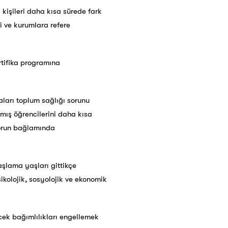
 kişileri daha kısa sürede fark
şi ve kurumlara refere
rtifika programına
aları toplum sağlığı sorunu
mış öğrencilerini daha kısa
 sorun bağlamında
şlama yaşları gittikçe
ikolojik, sosyolojik ve ekonomik
ecek bağımlılıkları engellemek