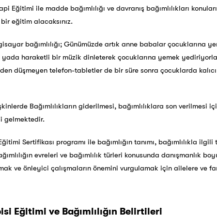
api Eğitimi ile madde bağımlılığı ve davranış bağımlılıkları konuları
 bir eğitim alacaksınız.
lgisayar bağımlılığı; Günümüzde artık anne babalar çocuklarına y
k yada haraketli bir müzik dinleterek çocuklarına yemek yediriyor
lden düşmeyen telefon-tabletler de bir süre sonra çocuklarda kalıc
kinlerde Bağımlılıkların giderilmesi, bağımlılıklara son verilmesi i
si gelmektedir.
itimi Sertifikası programı ile bağımlığın tanımı, bağımlılıkla ilgili
 bağımlılığın evreleri ve bağımlılık türleri konusunda danışmanlık bo
mak ve önleyici çalışmaların önemini vurgulamak için ailelere ve fa
si Eğitimi ve Bağımlılığın Belirtileri