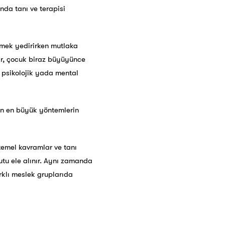
nda tanı ve terapisi
emek yedirirken mutlaka
lar, çocuk biraz büyüyünce
ı psikolojik yada mental
çin en büyük yöntemlerin
 temel kavramlar ve tanı
yutu ele alınır. Aynı zamanda
rklı meslek gruplarıda