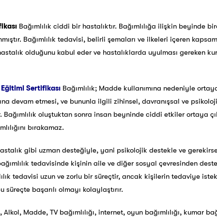
fikası
Bağımlılık ciddi bir hastalıktır. Bağımlılığa ilişkin beyinde b
ıştır. Bağımlılık tedavisi, belirli şemaları ve ilkeleri içeren kapsaml
r hastalık olduğunu kabul eder ve hastalıklarda uyulması gereken kur
Eğitimi Sertifikası
Bağımlılık; Madde kullanımına nedeniyle ortaya
 devam etmesi, ve bununla ilgili zihinsel, davranışsal ve psikolojik
r. Bağımlılık oluştuktan sonra insan beyninde ciddi etkiler ortaya çık
mlılığını bırakamaz.
astalık gibi uzman desteğiyle, yani psikolojik destekle ve gerekirse 
bağımlılık tedavisinde kişinin aile ve diğer sosyal çevresinden des
lık tedavisi uzun ve zorlu bir süreçtir, ancak kişilerin tedaviye iste
 süreçte başarılı olmayı kolaylaştırır.
Alkol, Madde, TV bağımlılığı, internet, oyun bağımlılığı, kumar bağı