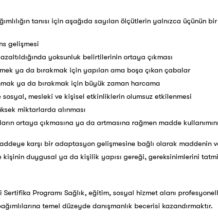
ımlılığın tanısı için aşağıda sayılan ölçütlerin yalnızca üçünün bir
ns gelişmesi
zaltıldığında yoksunluk belirtilerinin ortaya çıkması
emek ya da bırakmak için yapılan ama boşa çıkan çabalar
nmak ya da bırakmak için büyük zaman harcama
sosyal, mesleki ve kişisel etkinliklerin olumsuz etkilenmesi
ksek miktarlarda alınması
unların ortaya çıkmasına ya da artmasına rağmen madde kullanımın
 maddeye karşı bir adaptasyon gelişmesine bağlı olarak maddenin va
ise kişinin duygusal ya da kişilik yapısı gereği, gereksinimlerini ta
i Sertifika Programı Sağlık, eğitim, sosyal hizmet alanı profesyonelle
bağımlılarına temel düzeyde danışmanlık becerisi kazandırmaktır.