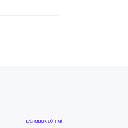
BAĞIMLILIK EĞITIMI
BAĞIMLIL