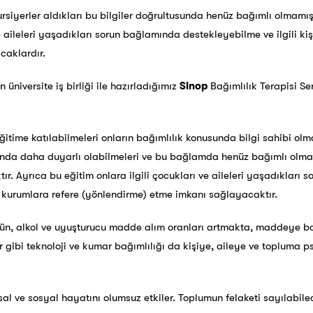
kursiyerler aldıkları bu bilgiler doğrultusunda henüz bağımlı olmamış
ve aileleri yaşadıkları sorun bağlamında destekleyebilme ve ilgili ki
caklardır.
n üniversite iş birliği ile hazırladığımız
Sinop
Bağımlılık Terapisi Se
itime katılabilmeleri onların bağımlılık konusunda bilgi sahibi olm
unda daha duyarlı olabilmeleri ve bu bağlamda henüz bağımlı olma
ır. Ayrıca bu eğitim onlara ilgili çocukları ve aileleri yaşadıkları
ve kurumlara refere (yönlendirme) etme imkanı sağlayacaktır.
tün, alkol ve uyuşturucu madde alım oranları artmakta, maddeye ba
 gibi teknoloji ve kumar bağımlılığı da kişiye, aileye ve topluma ps
hsal ve sosyal hayatını olumsuz etkiler. Toplumun felaketi sayılabil