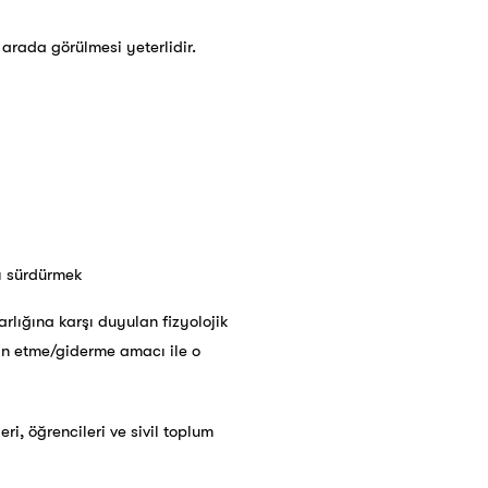
 arada görülmesi yeterlidir.
ı sürdürmek
rlığına karşı duyulan fizyolojik
tmin etme/giderme amacı ile o
ri, öğrencileri ve sivil toplum