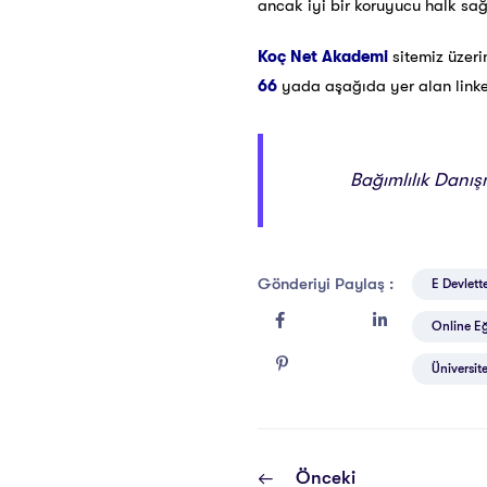
ancak iyi bir koruyucu halk sa
Koç Net Akademi
sitemiz üzer
66
yada aşağıda yer alan linke t
Bağımlılık Danışm
Gönderiyi Paylaş :
E Devlette
Online Eği
Üniversite
Önceki