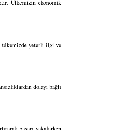
tir. Ü
lkemizin ekonomik
ülkemizde yeterli ilgi ve
nsızlıklardan dolayı bağlı
rtırarak başarı yakalarken