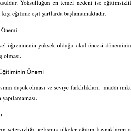
ksuldur. Yoksulluğun en temel nedeni ise eğitimsizlik
 kişi eğitime eşit şartlarda başlamamaktadır.
n Önemi
işsel öğrenmenin yüksek olduğu okul öncesi döneminin 
ş olması.
 Eğitiminin Önemi
sinin düşük olması ve seviye farklılıkları, maddi imka
in yapılamaması.
m
ın yetersizliği, gelişmiş ülkeler eğitim kaynaklarını a