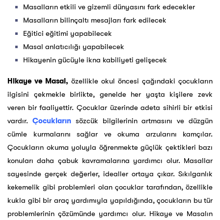
Masalların etkili ve gizemli dünyasını fark edecekler
Masalların bilinçaltı mesajları fark edilecek
Eğitici eğitimi yapabilecek
Masal anlatıcılığı yapabilecek
Hikayenin gücüyle ikna kabiliyeti gelişecek
Hikaye ve Masal,
özellikle okul öncesi çağındaki çocukların
ilgisini çekmekle birlikte, genelde her yaşta kişilere zevk
veren bir faaliyettir. Çocuklar üzerinde adeta sihirli bir etkisi
vardır.
Çocukların
sözcük bilgilerinin artmasını ve düzgün
cümle kurmalarını sağlar ve okuma arzularını kamçılar.
Çocukların okuma yoluyla öğrenmekte güçlük çektikleri bazı
konuları daha çabuk kavramalarına yardımcı olur. Masallar
sayesinde gerçek değerler, idealler ortaya çıkar. Sıkılganlık
kekemelik gibi problemleri olan çocuklar tarafından, özellikle
kukla gibi bir araç yardımıyla yapıldığında, çocukların bu tür
problemlerinin çözümünde yardımcı olur. Hikaye ve Masalın