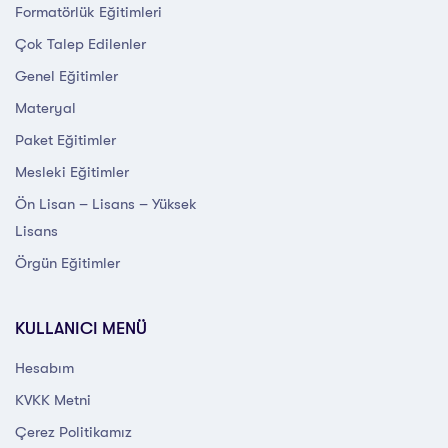
Formatörlük Eğitimleri
Çok Talep Edilenler
Genel Eğitimler
Materyal
Paket Eğitimler
Mesleki Eğitimler
Ön Lisan – Lisans – Yüksek
Lisans
Örgün Eğitimler
KULLANICI MENÜ
Hesabım
KVKK Metni
Çerez Politikamız