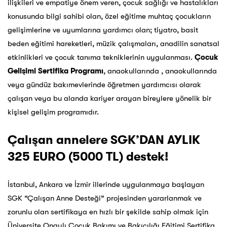
ilişkileri ve empatiye önem veren, çocuk sağlığı ve hastalıkları
konusunda bilgi sahibi olan, özel eğitime muhtaç çocukların
gelişimlerine ve uyumlarına yardımcı olan; tiyatro, basit
beden eğitimi hareketleri, müzik çalışmaları, anadilin sanatsal
etkinlikleri ve çocuk tanıma tekniklerinin uygulanması.
Çocuk
Gelişimi Sertifika Programı
, anaokullarında , anaokullarında
veya gündüz bakımevlerinde öğretmen yardımcısı olarak
çalışan veya bu alanda kariyer arayan bireylere yönelik bir
kişisel gelişim programıdır.
Çalışan annelere SGK’DAN AYLIK
325 EURO (5000 TL) destek!
İstanbul, Ankara ve İzmir illerinde uygulanmaya başlayan
SGK “Çalışan Anne Desteği” projesinden yararlanmak ve
zorunlu olan sertifikaya en hızlı bir şekilde sahip olmak için
Üniversite Onaylı Çocuk Bakımı ve Bakıcılığı Eğitimi Sertifika