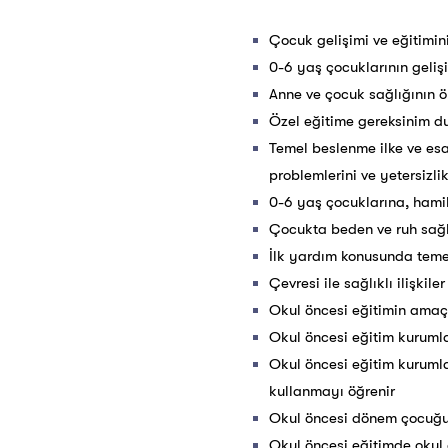
Çocuk gelişimi ve eğitimin
0-6 yaş çocuklarının gelişi
Anne ve çocuk sağlığının ö
Özel eğitime gereksinim du
Temel beslenme ilke ve esas
problemlerini ve yetersizlik
0-6 yaş çocuklarına, hami
Çocukta beden ve ruh sağl
İlk yardım konusunda temel
Çevresi ile sağlıklı ilişkil
Okul öncesi eğitimin amaçla
Okul öncesi eğitim kurumla
Okul öncesi eğitim kurumla
kullanmayı öğrenir
Okul öncesi dönem çocuğunda
Okul öncesi eğitimde okul a