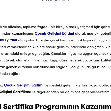
lı ve ailesine, topluma faydalı bir birey olarak yetişmesi için çaba
nlarından uzmanlaşmış
Çocuk Gelişimi Eğitimi
alarak mesleki yeterli
mi Eğitimi
almış olan bireyler çocuklara nasıl yaklaşacağını, çocukl
leri vermektedirler. Ailelere çocuk gelişimi hakkında danışmanlık ed
uk arasındaki anlaşmayı sağlar. Çocukların yaşına uygun oyuncak s
arı yüksek olan etkinlikler hazırlayıp düzenleyerek çocukların kali
yarak yemek düzenini oluşturmasını sağlar. Çocuğun yaş grubuna 
katkı sağlar.
nız
Çocuk Gelişimi Eğitimi
ile mesleki yeterliliklerinizi kazanabile
lişimi Sertifikası
ile diğerlerinden bir adım öne geçebileceksiniz.
 Sertifika Programının Kazanıml