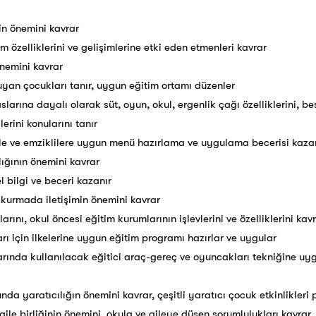
in önemini kavrar
m özelliklerini ve gelişimlerine etki eden etmenleri kavrar
nemini kavrar
yan çocukları tanır, uygun eğitim ortamı düzenler
larına dayalı olarak süt, oyun, okul, ergenlik çağı özelliklerini, be
lerini konularını tanır
le ve emziklilere uygun menü hazırlama ve uygulama becerisi kaza
ığının önemini kavrar
 bilgi ve beceri kazanır
er kurmada iletişimin önemini kavrar
rını, okul öncesi eğitim kurumlarının işlevlerini ve özelliklerini kav
rı için ilkelerine uygun eğitim programı hazırlar ve uygular
rında kullanılacak eğitici araç-gereç ve oyuncakları tekniğine uy
 yaratıcılığın önemini kavrar, çeşitli yaratıcı çocuk etkinlikleri pl
ile birliğinin önemini, okula ve aileye düşen sorumlulukları kavrar