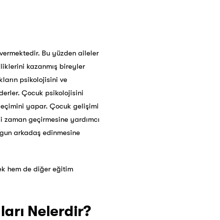
 vermektedir. Bu yüzden aileler
liklerini kazanmış bireyler
arın psikolojisini ve
erler. Çocuk psikolojisini
eçimini yapar. Çocuk gelişimi
teli zaman geçirmesine yardımcı
uygun arkadaş edinmesine
cek hem de diğer eğitim
arı Nelerdir?