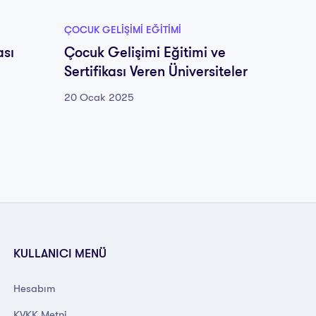
ÇOCUK GELIŞIMI EĞITIMI
ÇOCUK G
ası
Çocuk Gelişimi Eğitimi ve
En Uy
Sertifikası Veren Üniversiteler
Eğitim
20 Ocak 2025
20 Oca
KULLANICI MENÜ
Hesabım
KVKK Metni