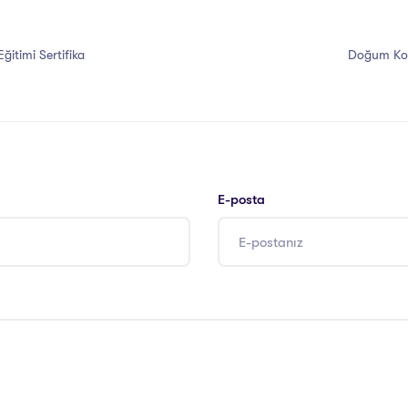
ğitimi Sertifika
Doğum Koçl
E-posta