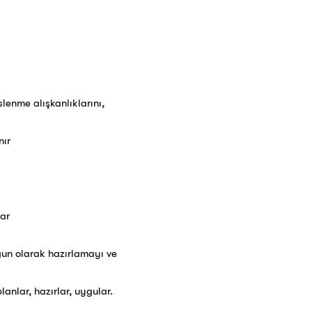
slenme alışkanlıklarını,
nır
rar
gun olarak hazırlamayı ve
anlar, hazırlar, uygular.