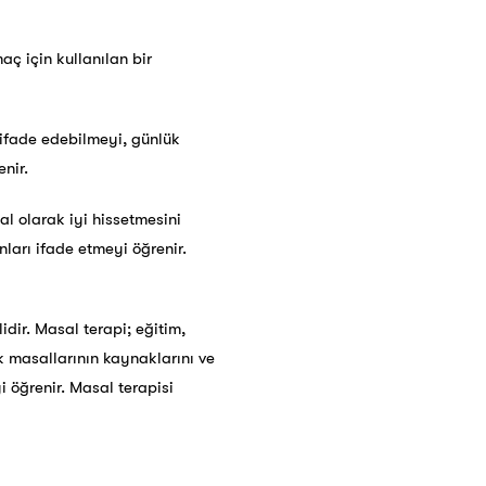
aç için kullanılan bir
 ifade edebilmeyi, günlük
nir.
l olarak iyi hissetmesini
nları ifade etmeyi öğrenir.
ilidir. Masal terapi; eğitim,
k masallarının kaynaklarını ve
yi öğrenir. Masal terapisi