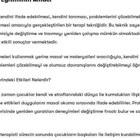
endini ifade edebilmesi, kendini tanıması, problemlerini çözebilmek 
lmesi amacıyla gerçekleştirilen bir terapi tekniğidir. Bu teknik say
enisiyle değiştirme ve travmayı yeniden çalışma mümkün olmaktadır
 etkili sonuçlar vermektedir.
imeleri kullanmak yerine masal ve materyalleri aracılığıyla, kendini
mleri çözebilmeyi ve olumsuz davranışlarını değiştirebilmeyi öğre
indeki Etkileri Nelerdir?
 zaman çocuklar kendi ve etraflarındaki dünya ile kurmdukları ili
e ettikleri duygularını masal okuma sırasında ifade edebilirler. Pro
erisinde yeniden yaratılan deneyimleri değiştirme fırsatı bulur ve 
rapisti sürecin sonunda çocukların başkaları ile iletişim kurabilm