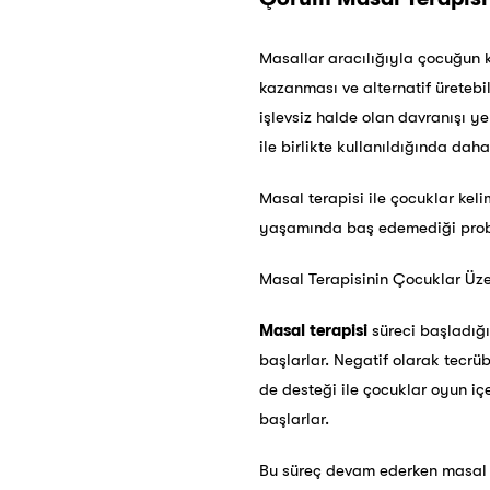
Masallar aracılığıyla çocuğun k
kazanması ve alternatif üretebi
işlevsiz halde olan davranışı y
ile birlikte kullanıldığında daha
Masal terapisi ile çocuklar kel
yaşamında baş edemediği proble
Masal Terapisinin Çocuklar Üzer
Masal terapisi
süreci başladığı
başlarlar. Negatif olarak tecrüb
de desteği ile çocuklar oyun iç
başlarlar.
Bu süreç devam ederken masal te