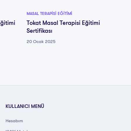
MASAL TERAPISI EĞITIMI
MASAL TE
ğitimi
Tokat Masal Terapisi Eğitimi
Muğla 
Sertifikası
Sertifi
20 Ocak 2025
20 Oca
KULLANICI MENÜ
Hesabım