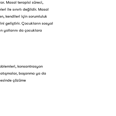
ar. Masal terapisi süreci,
i ile sınırlı değildir. Masal
n, kendileri için sorumluluk
ni geliştirir. Çocukların sosyal
ın yollarını da çocuklara
roblemleri, konsantrasyon
an çatışmalar, boşanma ya da
ayesinde çözüme