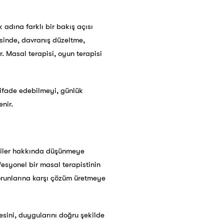
adına farklı bir bakış açısı
esinde, davranış düzeltme,
. Masal terapisi, oyun terapisi
 ifade edebilmeyi, günlük
nir.
şkiler hakkında düşünmeye
fesyonel bir masal terapistinin
sorunlarına karşı çözüm üretmeye
esini, duygularını doğru şekilde