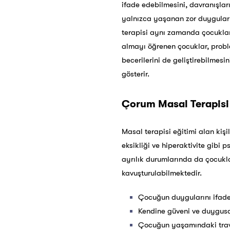
ifade edebilmesini, davranışlar
yalnızca yaşanan zor duygular i
terapisi aynı zamanda çocukları
almayı öğrenen çocuklar, problem
becerilerini de geliştirebilmes
gösterir.
Çorum
Masal Terapisi
Masal terapisi eğitimi alan ki
eksikliği ve hiperaktivite gibi 
ayrılık durumlarında da çocukl
kavuşturulabilmektedir.
Çocuğun duygularını ifade
Kendine güveni ve duygusal
Çocuğun yaşamındaki travm