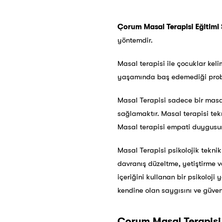
Çorum Masal Terapisi Eğitimi S
yöntemdir.
Masal terapisi ile çocuklar kel
yaşamında baş edemediği proble
Masal Terapisi sadece bir masa
sağlamaktır. Masal terapisi tekn
Masal terapisi empati duygusunu
Masal Terapisi psikolojik teknikle
davranış düzeltme, yetiştirme v
içeriğini kullanan bir psikoloji 
kendine olan saygısını ve güveni
Çorum Masal Terapisi