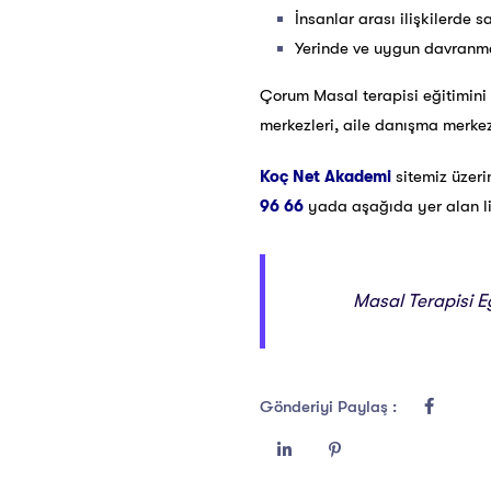
İnsanlar arası ilişkilerde s
Yerinde ve uygun davranma
Çorum Masal terapisi eğitimini 
merkezleri, aile danışma merkezl
Koç Net Akademi
sitemiz üzer
96 66
yada aşağıda yer alan link
Masal Terapisi Eğ
Gönderiyi Paylaş :