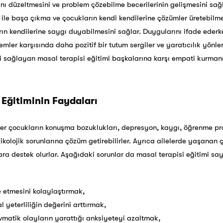
ını düzeltmesini ve problem çözebilme becerilerinin gelişmesini sağl
le başa çıkma ve çocukların kendi kendilerine çözümler üretebilmeler
n kendilerine saygı duyabilmesini sağlar. Duygularını ifade ederke
ler karşısında daha pozitif bir tutum sergiler ve yaratıcılık yönleri
ini sağlayan masal terapisi eğitimi başkalarına karşı empati kurman
 Eğitiminin Faydaları
şiler çocukların konuşma bozuklukları, depresyon, kaygı, öğrenme p
psikolojik sorunlarına çözüm getirebilirler. Ayrıca ailelerde yaşan
ara destek olurlar. Aşağıdaki sorunlar da masal terapisi eğitimi s
 etmesini kolaylaştırmak,
 yeterliliğin değerini arttırmak,
atik olayların yarattığı anksiyeteyi azaltmak,