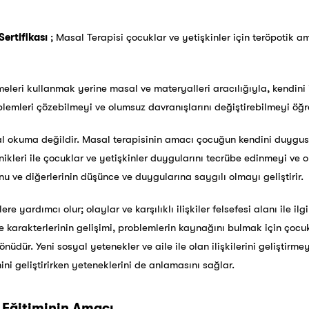
ertifikası
; Masal Terapisi çocuklar ve yetişkinler için teröpotik am
imeleri kullanmak yerine masal ve materyalleri aracılığıyla, kendini
mleri çözebilmeyi ve olumsuz davranışlarını değiştirebilmeyi öğre
l okuma değildir. Masal terapisinin amacı çocuğun kendini duygusa
ikleri ile çocuklar ve yetişkinler duygularını tecrübe edinmeyi ve o
 ve diğerlerinin düşünce ve duygularına saygılı olmayı geliştirir.
re yardımcı olur; olaylar ve karşılıklı ilişkiler felsefesi alanı ile ilg
e karakterlerinin gelişimi, problemlerin kaynağını bulmak için çocu
yönüdür. Yeni sosyal yetenekler ve aile ile olan ilişkilerini geliştirme
ni geliştirirken yeteneklerini de anlamasını sağlar.
 Eğitiminin Amacı