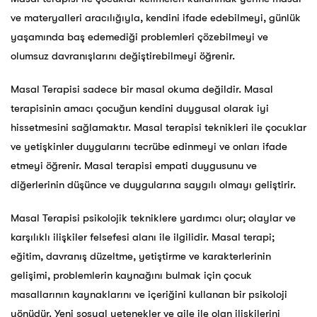
ve materyalleri aracılığıyla, kendini ifade edebilmeyi, günlük
yaşamında baş edemediği problemleri çözebilmeyi ve
olumsuz davranışlarını değiştirebilmeyi öğrenir.
Masal Terapisi sadece bir masal okuma değildir. Masal
terapisinin amacı çocuğun kendini duygusal olarak iyi
hissetmesini sağlamaktır. Masal terapisi teknikleri ile çocuklar
ve yetişkinler duygularını tecrübe edinmeyi ve onları ifade
etmeyi öğrenir. Masal terapisi empati duygusunu ve
diğerlerinin düşünce ve duygularına saygılı olmayı geliştirir.
Masal Terapisi psikolojik tekniklere yardımcı olur; olaylar ve
karşılıklı ilişkiler felsefesi alanı ile ilgilidir. Masal terapi;
eğitim, davranış düzeltme, yetiştirme ve karakterlerinin
gelişimi, problemlerin kaynağını bulmak için çocuk
masallarının kaynaklarını ve içeriğini kullanan bir psikoloji
yönüdür. Yeni sosyal yetenekler ve aile ile olan ilişkilerini