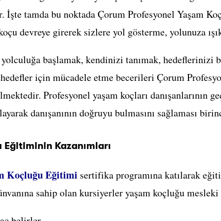
r. İşte tamda bu noktada Çorum Profesyonel Yaşam Koçu
oçu devreye girerek sizlere yol gösterme, yolunuza ışık
 yolculuğa başlamak, kendinizi tanımak, hedeflerinizi 
z hedefler için mücadele etme becerileri Çorum Profes
lmektedir. Profesyonel yaşam koçları danışanlarının g
layarak danışanının doğruyu bulmasını sağlaması birinc
 Eğitiminin Kazanımları
m Koçluğu Eğitimi
sertifika programına katılarak eğiti
nvanına sahip olan kursiyerler yaşam koçluğu mesleki 
aç belirler