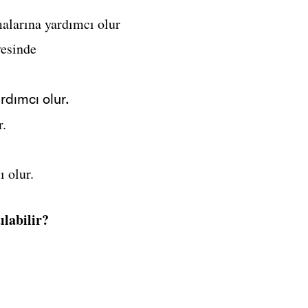
malarına yardımcı olur
vesinde
rdımcı olur.
r.
ı olur.
labilir?