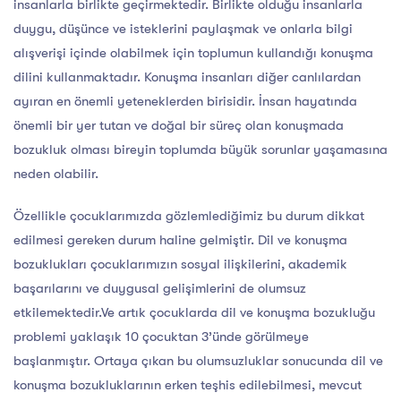
insanlarla birlikte geçirmektedir. Birlikte olduğu insanlarla
duygu, düşünce ve isteklerini paylaşmak ve onlarla bilgi
alışverişi içinde olabilmek için toplumun kullandığı konuşma
dilini kullanmaktadır. Konuşma insanları diğer canlılardan
ayıran en önemli yeteneklerden birisidir. İnsan hayatında
önemli bir yer tutan ve doğal bir süreç olan konuşmada
bozukluk olması bireyin toplumda büyük sorunlar yaşamasına
neden olabilir.
Özellikle çocuklarımızda gözlemlediğimiz bu durum dikkat
edilmesi gereken durum haline gelmiştir. Dil ve konuşma
bozuklukları çocuklarımızın sosyal ilişkilerini, akademik
başarılarını ve duygusal gelişimlerini de olumsuz
etkilemektedir.Ve artık çocuklarda dil ve konuşma bozukluğu
problemi yaklaşık 10 çocuktan 3’ünde görülmeye
başlanmıştır. Ortaya çıkan bu olumsuzluklar sonucunda dil ve
konuşma bozukluklarının erken teşhis edilebilmesi, mevcut