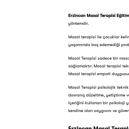
Erzincan Masal Terapisi Eğitimi
yöntemdir.
Masal terapisi ile çocuklar kel
yaşamında baş edemediği proble
Masal Terapisi sadece bir masa
sağlamaktır. Masal terapisi tekn
Masal terapisi empati duygusunu
Masal Terapisi psikolojik teknikle
davranış düzeltme, yetiştirme v
içeriğini kullanan bir psikoloji 
kendine olan saygısını ve güveni
Erzincan Masal Terapi