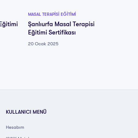
MASAL TERAPISI EĞITIMI
MASAL TE
Eğitimi
Şanlıurfa Masal Terapisi
Konya 
Eğitimi Sertifikası
Sertifi
20 Ocak 2025
20 Oca
KULLANICI MENÜ
Hesabım