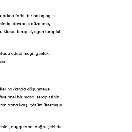
adına farklı bir bakış açısı
esinde, davranış düzeltme,
. Masal terapisi, oyun terapisi
 ifade edebilmeyi, günlük
nir.
şkiler hakkında düşünmeye
fesyonel bir masal terapistinin
sorunlarına karşı çözüm üretmeye
esini, duygularını doğru şekilde