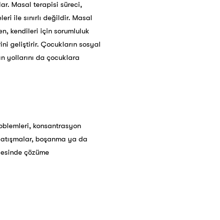
ar. Masal terapisi süreci,
i ile sınırlı değildir. Masal
n, kendileri için sorumluluk
ni geliştirir. Çocukların sosyal
ın yollarını da çocuklara
roblemleri, konsantrasyon
an çatışmalar, boşanma ya da
ayesinde çözüme