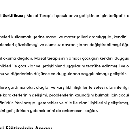
 Sertifikası
; Masal Terapisi çocuklar ve yetişkinler için teröpotik 
imeleri kullanmak yerine masal ve materyalleri aracılığıyla, kendini
mleri çözebilmeyi ve olumsuz davranışlarını değiştirebilmeyi öğre
l okuma değildir. Masal terapisinin amacı çocuğun kendini duygusa
ikleri ile çocuklar ve yetişkinler duygularını tecrübe edinmeyi ve o
 ve diğerlerinin düşünce ve duygularına saygılı olmayı geliştirir.
re yardımcı olur; olaylar ve karşılıklı ilişkiler felsefesi alanı ile ilg
e karakterlerinin gelişimi, problemlerin kaynağını bulmak için çocu
yönüdür. Yeni sosyal yetenekler ve aile ile olan ilişkilerini geliştirme
ni geliştirirken yeteneklerini de anlamasını sağlar.
si Eğitiminin Amacı