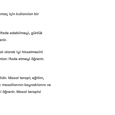
amaç için kullanılan bir
 ifade edebilmeyi, günlük
nir.
l olarak iyi hissetmesini
nları ifade etmeyi öğrenir.
ilidir. Masal terapi; eğitim,
k masallarının kaynaklarını ve
yi öğrenir. Masal terapisi