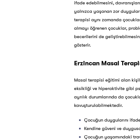
ifade edebilmesini, davranışlar
yalnızca yaşanan zor duygular i
terapisi aynı zamanda çocukları
almayı öğrenen çocuklar, problem
becerilerini de geliştirebilmes
gösterir.
Erzincan
Masal Terapis
Masal terapisi eğitimi alan ki
eksikliği ve hiperaktivite gibi 
ayrılık durumlarında da çocukl
kavuşturulabilmektedir.
Çocuğun duygularını ifade
Kendine güveni ve duygusal
Çocuğun yaşamındaki travm