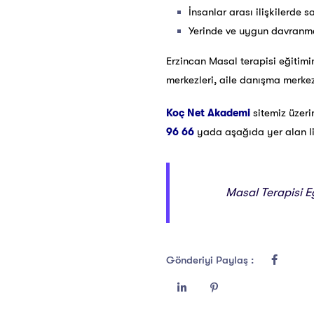
İnsanlar arası ilişkilerde s
Yerinde ve uygun davranma
Erzincan Masal terapisi eğitimin
merkezleri, aile danışma merkezl
Koç Net Akademi
sitemiz üzer
96 66
yada aşağıda yer alan link
Masal Terapisi Eğ
Gönderiyi Paylaş :