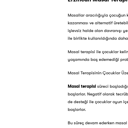
Masallar aracılığıyla çocuğun k
kazanması ve alternatif üretebi
işlevsiz halde olan davranışı y
ile birlikte kullanıldığında daha
Masal terapisi ile çocuklar kel
yaşamında baş edemediği proble
Masal Terapisinin Çocuklar Üzer
Masal terapisi
süreci başladığı
başlarlar. Negatif olarak tecrüb
de desteği ile çocuklar oyun iç
başlarlar.
Bu süreç devam ederken masal te