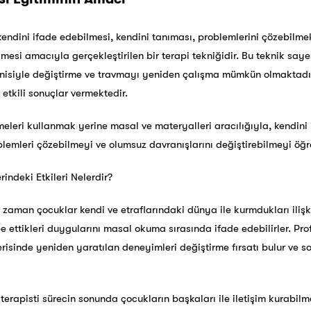
endini ifade edebilmesi, kendini tanıması, problemlerini çözebilmek 
lmesi amacıyla gerçekleştirilen bir terapi tekniğidir. Bu teknik say
enisiyle değiştirme ve travmayı yeniden çalışma mümkün olmaktadır
 etkili sonuçlar vermektedir.
imeleri kullanmak yerine masal ve materyalleri aracılığıyla, kendini
mleri çözebilmeyi ve olumsuz davranışlarını değiştirebilmeyi öğre
indeki Etkileri Nelerdir?
 zaman çocuklar kendi ve etraflarındaki dünya ile kurmdukları ili
e ettikleri duygularını masal okuma sırasında ifade edebilirler. Pro
erisinde yeniden yaratılan deneyimleri değiştirme fırsatı bulur ve 
rapisti sürecin sonunda çocukların başkaları ile iletişim kurabilm