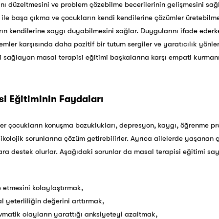
ını düzeltmesini ve problem çözebilme becerilerinin gelişmesini sağl
le başa çıkma ve çocukların kendi kendilerine çözümler üretebilmeler
n kendilerine saygı duyabilmesini sağlar. Duygularını ifade ederke
ler karşısında daha pozitif bir tutum sergiler ve yaratıcılık yönleri
ini sağlayan masal terapisi eğitimi başkalarına karşı empati kurman
i Eğitiminin Faydaları
şiler çocukların konuşma bozuklukları, depresyon, kaygı, öğrenme p
psikolojik sorunlarına çözüm getirebilirler. Ayrıca ailelerde yaşan
ara destek olurlar. Aşağıdaki sorunlar da masal terapisi eğitimi s
 etmesini kolaylaştırmak,
 yeterliliğin değerini arttırmak,
atik olayların yarattığı anksiyeteyi azaltmak,