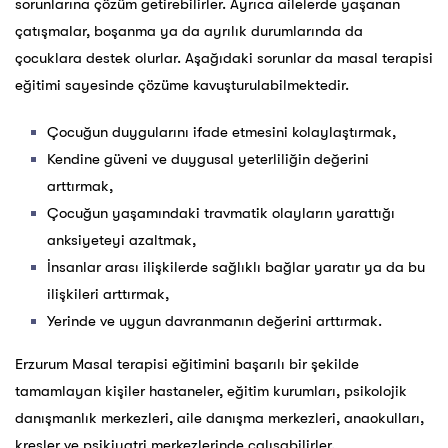
sorunlarına çözüm getirebilirler. Ayrıca ailelerde yaşanan
çatışmalar, boşanma ya da ayrılık durumlarında da
çocuklara destek olurlar. Aşağıdaki sorunlar da masal terapisi
eğitimi sayesinde çözüme kavuşturulabilmektedir.
Çocuğun duygularını ifade etmesini kolaylaştırmak,
Kendine güveni ve duygusal yeterliliğin değerini
arttırmak,
Çocuğun yaşamındaki travmatik olayların yarattığı
anksiyeteyi azaltmak,
İnsanlar arası ilişkilerde sağlıklı bağlar yaratır ya da bu
ilişkileri arttırmak,
Yerinde ve uygun davranmanın değerini arttırmak.
Erzurum Masal terapisi eğitimini başarılı bir şekilde
tamamlayan kişiler hastaneler, eğitim kurumları, psikolojik
danışmanlık merkezleri, aile danışma merkezleri, anaokulları,
kreşler ve psikiyatri merkezlerinde çalışabilirler.