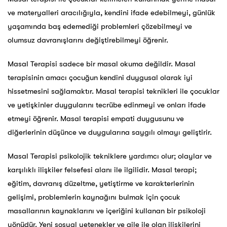
ve materyalleri aracılığıyla, kendini ifade edebilmeyi, günlük
yaşamında baş edemediği problemleri çözebilmeyi ve
olumsuz davranışlarını değiştirebilmeyi öğrenir.
Masal Terapisi sadece bir masal okuma değildir. Masal
terapisinin amacı çocuğun kendini duygusal olarak iyi
hissetmesini sağlamaktır. Masal terapisi teknikleri ile çocuklar
ve yetişkinler duygularını tecrübe edinmeyi ve onları ifade
etmeyi öğrenir. Masal terapisi empati duygusunu ve
diğerlerinin düşünce ve duygularına saygılı olmayı geliştirir.
Masal Terapisi psikolojik tekniklere yardımcı olur; olaylar ve
karşılıklı ilişkiler felsefesi alanı ile ilgilidir. Masal terapi;
eğitim, davranış düzeltme, yetiştirme ve karakterlerinin
gelişimi, problemlerin kaynağını bulmak için çocuk
masallarının kaynaklarını ve içeriğini kullanan bir psikoloji
yönüdür. Yeni sosyal yetenekler ve aile ile olan ilişkilerini