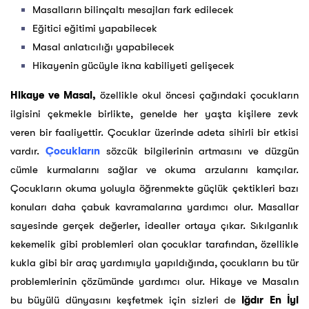
Masalların bilinçaltı mesajları fark edilecek
Eğitici eğitimi yapabilecek
Masal anlatıcılığı yapabilecek
Hikayenin gücüyle ikna kabiliyeti gelişecek
Hikaye ve Masal,
özellikle okul öncesi çağındaki çocukların
ilgisini çekmekle birlikte, genelde her yaşta kişilere zevk
veren bir faaliyettir. Çocuklar üzerinde adeta sihirli bir etkisi
vardır.
Çocukların
sözcük bilgilerinin artmasını ve düzgün
cümle kurmalarını sağlar ve okuma arzularını kamçılar.
Çocukların okuma yoluyla öğrenmekte güçlük çektikleri bazı
konuları daha çabuk kavramalarına yardımcı olur. Masallar
sayesinde gerçek değerler, idealler ortaya çıkar. Sıkılganlık
kekemelik gibi problemleri olan çocuklar tarafından, özellikle
kukla gibi bir araç yardımıyla yapıldığında, çocukların bu tür
problemlerinin çözümünde yardımcı olur. Hikaye ve Masalın
bu büyülü dünyasını keşfetmek için sizleri de
Iğdır En İyi