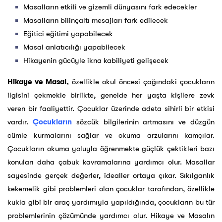
Masalların etkili ve gizemli dünyasını fark edecekler
Masalların bilinçaltı mesajları fark edilecek
Eğitici eğitimi yapabilecek
Masal anlatıcılığı yapabilecek
Hikayenin gücüyle ikna kabiliyeti gelişecek
Hikaye ve Masal,
özellikle okul öncesi çağındaki çocukların
ilgisini çekmekle birlikte, genelde her yaşta kişilere zevk
veren bir faaliyettir. Çocuklar üzerinde adeta sihirli bir etkisi
vardır.
Çocukların
sözcük bilgilerinin artmasını ve düzgün
cümle kurmalarını sağlar ve okuma arzularını kamçılar.
Çocukların okuma yoluyla öğrenmekte güçlük çektikleri bazı
konuları daha çabuk kavramalarına yardımcı olur. Masallar
sayesinde gerçek değerler, idealler ortaya çıkar. Sıkılganlık
kekemelik gibi problemleri olan çocuklar tarafından, özellikle
kukla gibi bir araç yardımıyla yapıldığında, çocukların bu tür
problemlerinin çözümünde yardımcı olur. Hikaye ve Masalın