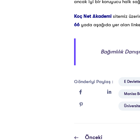
ancak iyi bir koruyucu halk sa
Koç Net Akademi
sitemiz üzer
66
yada aşağıda yer alan linke t
Bağımlılık Danışm
Gönderiyi Paylaş :
E Devlette
Manisa Bağ
Üniversite
Önceki