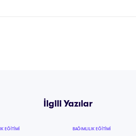
İlgili Yazılar
IK EĞITIMI
BAĞIMLILIK EĞITIMI