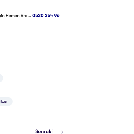
için Hemen Ara…
0530 354 96
ikası
Sonraki