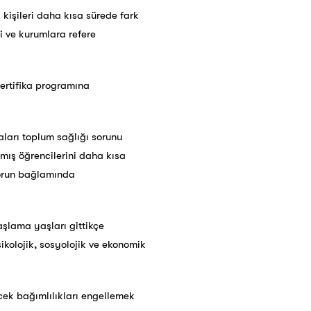
 kişileri daha kısa sürede fark
şi ve kurumlara refere
Sertifika programına
aları toplum sağlığı sorunu
mış öğrencilerini daha kısa
 sorun bağlamında
şlama yaşları gittikçe
ikolojik, sosyolojik ve ekonomik
ecek bağımlılıkları engellemek