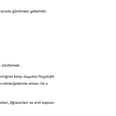
 arada görülmesi yeterlidir.
ı sürdürmek
rlığına karşı duyulan fizyolojik
tmin etme/giderme amacı ile o
leri, öğrencileri ve sivil toplum