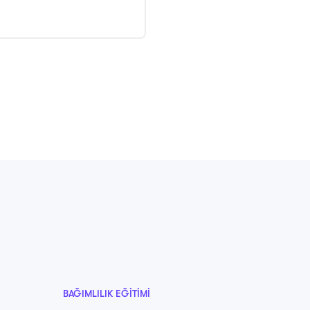
BAĞIMLILIK EĞITIMI
BAĞIMLIL