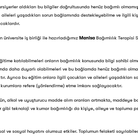
kursiyerler aldıkları bu bilgiler doğrultusunda henüz bağımlı olmamış
ve aileleri yaşadıkları sorun bağlamında destekleyebilme ve ilgili ki
caklardır.
n üniversite iş birliği ile hazırladığımız
Manisa
Bağımlılık Terapisi 
itime katılabilmeleri onların bağımlılık konusunda bilgi sahibi olm
unda daha duyarlı olabilmeleri ve bu bağlamda henüz bağımlı olma
ır. Ayrıca bu eğitim onlara ilgili çocukları ve aileleri yaşadıkları
ve kurumlara refere (yönlendirme) etme imkanı sağlayacaktır.
tün, alkol ve uyuşturucu madde alım oranları artmakta, maddeye ba
 gibi teknoloji ve kumar bağımlılığı da kişiye, aileye ve topluma ps
hsal ve sosyal hayatını olumsuz etkiler. Toplumun felaketi sayılabil