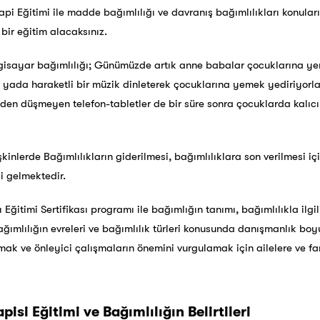
api Eğitimi ile madde bağımlılığı ve davranış bağımlılıkları konuları
 bir eğitim alacaksınız.
lgisayar bağımlılığı; Günümüzde artık anne babalar çocuklarına y
k yada haraketli bir müzik dinleterek çocuklarına yemek yediriyor
lden düşmeyen telefon-tabletler de bir süre sonra çocuklarda kalıc
kinlerde Bağımlılıkların giderilmesi, bağımlılıklara son verilmesi i
si gelmektedir.
Eğitimi Sertifikası programı ile bağımlığın tanımı, bağımlılıkla ilgi
 bağımlılığın evreleri ve bağımlılık türleri konusunda danışmanlık bo
mak ve önleyici çalışmaların önemini vurgulamak için ailelere ve fa
pisi Eğitimi ve Bağımlılığın Belirtileri