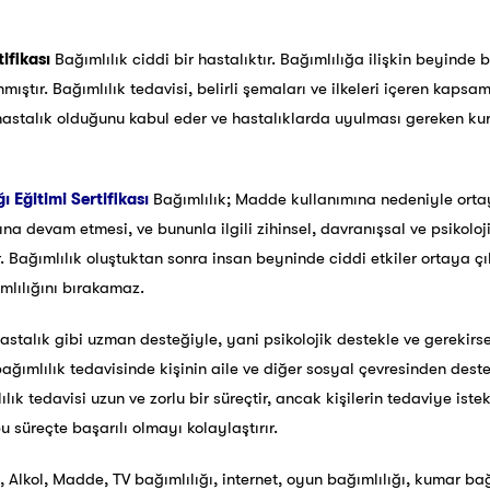
tifikası
Bağımlılık ciddi bir hastalıktır. Bağımlılığa ilişkin beyinde
ıştır. Bağımlılık tedavisi, belirli şemaları ve ilkeleri içeren kapsaml
r hastalık olduğunu kabul eder ve hastalıklarda uyulması gereken kur
ı Eğitimi Sertifikası
Bağımlılık; Madde kullanımına nedeniyle ortay
 devam etmesi, ve bununla ilgili zihinsel, davranışsal ve psikolojik
r. Bağımlılık oluştuktan sonra insan beyninde ciddi etkiler ortaya çık
mlılığını bırakamaz.
astalık gibi uzman desteğiyle, yani psikolojik destekle ve gerekirse 
bağımlılık tedavisinde kişinin aile ve diğer sosyal çevresinden des
lık tedavisi uzun ve zorlu bir süreçtir, ancak kişilerin tedaviye iste
 süreçte başarılı olmayı kolaylaştırır.
Alkol, Madde, TV bağımlılığı, internet, oyun bağımlılığı, kumar bağı