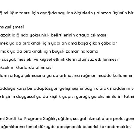
ımlılığın tanısı için aşağıda sayılan ölçütlerin yalnızca üçünün bir
ns gelişmesi
zaltıldığında yoksunluk belirtilerinin ortaya çıkması
emek ya da bırakmak için yapılan ama boşa çıkan çabalar
nmak ya da bırakmak için büyük zaman harcama
sosyal, mesleki ve kişisel etkinliklerin olumsuz etkilenmesi
ksek miktarlarda alınması
unların ortaya çıkmasına ya da artmasına rağmen madde kullanımın
 maddeye karşı bir adaptasyon gelişmesine bağlı olarak maddenin va
ise kişinin duygusal ya da kişilik yapısı gereği, gereksinimlerini ta
mi Sertifika Programı Sağlık, eğitim, sosyal hizmet alanı profesyonel
bağımlılarına temel düzeyde danışmanlık becerisi kazandırmaktır.