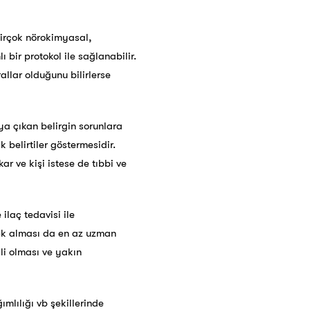
 birçok nörokimyasal,
ı bir protokol ile sağlanabilir.
allar olduğunu bilirlerse
a çıkan belirgin sorunlara
 belirtiler göstermesidir.
ar ve kişi istese de tıbbi ve
ilaç tedavisi ile
tek alması da en az uzman
kli olması ve yakın
mlılığı vb şekillerinde