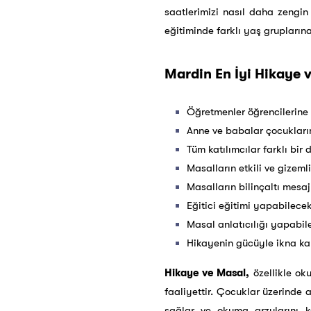
saatlerimizi nasıl daha zengin 
eğitiminde farklı yaş grupların
Mardin En İyi Hikaye v
Öğretmenler öğrencilerine 
Anne ve babalar çocukları
Tüm katılımcılar farklı bi
Masalların etkili ve gizeml
Masalların bilinçaltı mesaj
Eğitici eğitimi yapabilece
Masal anlatıcılığı yapabil
Hikayenin gücüyle ikna kab
Hikaye ve Masal,
özellikle oku
faaliyettir. Çocuklar üzerinde ad
sağlar ve okuma arzularını 