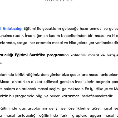
 Anlatıcılığı
Eğitimi ile çocukların geleceğe hazırlanması ve gele
nulmaktadır. İnsanlığın en kadim becerilerinden biri masal ve hi
tamlarında, sosyal her ortamda masal ve hikayelere yer verilmektedir
ıcılığı Eğitimi Sertifika programı
na katılarak masal ve hikayen
z.
alanında biriktirdiğimiz deneyimler bize çocuklara masal anlatırke
 Masal anlatırken dikkat edilmesi gereken inceliklerin başında çoc
e onlara anlatılacak masal seçimi gelmektedir. En İyi Hikaye ve Mas
imizin bu programda bilgi ve beceri kazanması hedeflenmektedir.
eğitiminde yaş gruplarının gelişimsel özelliklerine göre masal
a masal anlatıcılığı eğitiminde farklı gruplara uygun masal oy