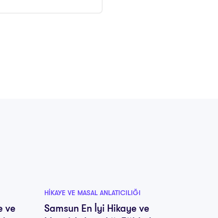
HIKAYE VE MASAL ANLATICILIĞI
HIKAYE V
e ve
Samsun En İyi Hikaye ve
Şanlıu