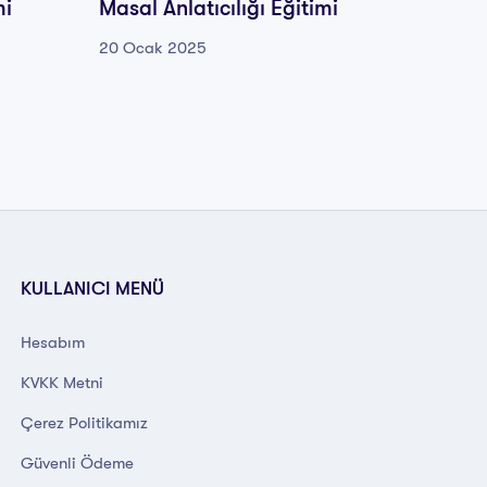
mi
Masal Anlatıcılığı Eğitimi
Masal 
20 Ocak 2025
20 Oca
KULLANICI MENÜ
Hesabım
KVKK Metni
Çerez Politikamız
Güvenli Ödeme