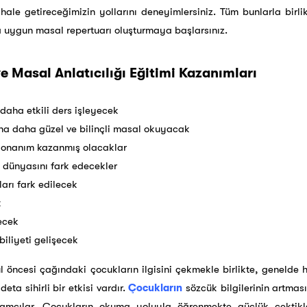
hale getireceğimizin yollarını deneyimlersiniz. Tüm bunlarla birli
a uygun masal repertuarı oluşturmaya başlarsınız.
e Masal Anlatıcılığı Eğitimi Kazanımları
daha etkili ders işleyecek
na daha güzel ve bilinçli masal okuyacak
r donanım kazanmış olacaklar
i dünyasını fark edecekler
ları fark edilecek
k
ecek
iliyeti gelişecek
l öncesi çağındaki çocukların ilgisini çekmekle birlikte, genelde h
eta sihirli bir etkisi vardır.
Çocukların
sözcük bilgilerinin artmas
kamçılar. Çocukların okuma yoluyla öğrenmekte güçlük çektikl