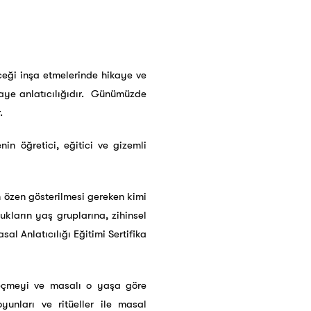
ceği inşa etmelerinde hikaye ve
kaye anlatıcılığıdır. Günümüzde
.
in öğretici, eğitici ve gizemli
n özen gösterilmesi gereken kimi
ukların yaş gruplarına, zihinsel
al Anlatıcılığı Eğitimi Sertifika
 seçmeyi ve masalı o yaşa göre
unları ve ritüeller ile masal