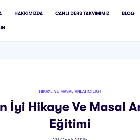
A
HAKKIMIZDA
CANLI DERS TAKVIMIMIZ
BLOG
ŞIN
HIKAYE VE MASAL ANLATICILIĞI
 İyi Hikaye Ve Masal Anl
Eğitimi
20 Ocak 2025