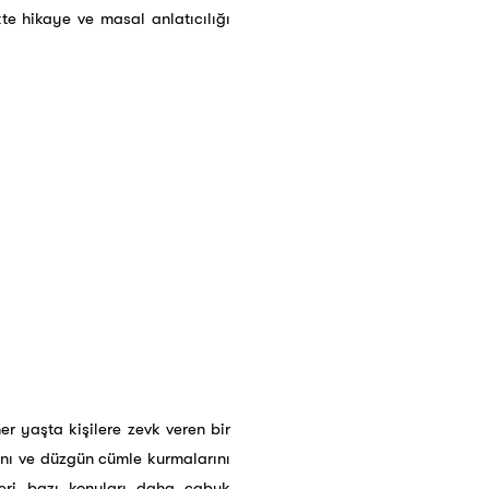
kte hikaye ve masal anlatıcılığı
er yaşta kişilere zevk veren bir
ını ve düzgün cümle kurmalarını
eri bazı konuları daha çabuk