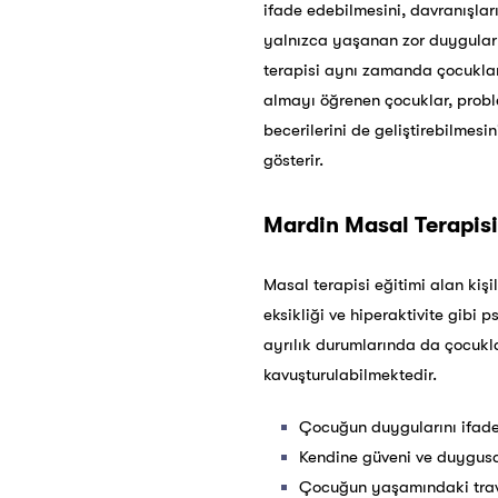
ifade edebilmesini, davranışlar
yalnızca yaşanan zor duygular i
terapisi aynı zamanda çocukları
almayı öğrenen çocuklar, problem
becerilerini de geliştirebilmes
gösterir.
Mardin
Masal Terapisi
Masal terapisi eğitimi alan ki
eksikliği ve hiperaktivite gibi 
ayrılık durumlarında da çocukl
kavuşturulabilmektedir.
Çocuğun duygularını ifade
Kendine güveni ve duygusal
Çocuğun yaşamındaki travm