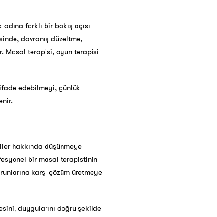
adına farklı bir bakış açısı
esinde, davranış düzeltme,
. Masal terapisi, oyun terapisi
 ifade edebilmeyi, günlük
nir.
şkiler hakkında düşünmeye
fesyonel bir masal terapistinin
sorunlarına karşı çözüm üretmeye
esini, duygularını doğru şekilde