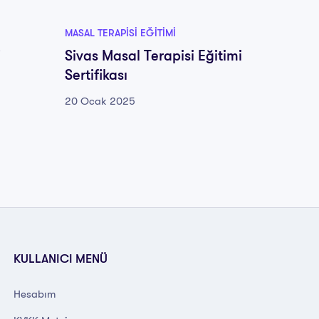
MASAL TERAPISI EĞITIMI
MASAL TE
i
Sivas Masal Terapisi Eğitimi
Malat
Sertifikası
Eğitim
20 Ocak 2025
20 Oca
KULLANICI MENÜ
Hesabım