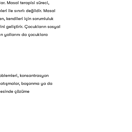
ar. Masal terapisi süreci,
i ile sınırlı değildir. Masal
n, kendileri için sorumluluk
ni geliştirir. Çocukların sosyal
ın yollarını da çocuklara
roblemleri, konsantrasyon
an çatışmalar, boşanma ya da
ayesinde çözüme