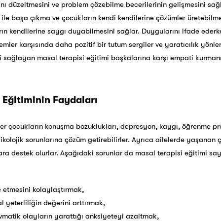
ını düzeltmesini ve problem çözebilme becerilerinin gelişmesini sağl
le başa çıkma ve çocukların kendi kendilerine çözümler üretebilmeler
n kendilerine saygı duyabilmesini sağlar. Duygularını ifade ederke
ler karşısında daha pozitif bir tutum sergiler ve yaratıcılık yönleri
ini sağlayan masal terapisi eğitimi başkalarına karşı empati kurman
 Eğitiminin Faydaları
şiler çocukların konuşma bozuklukları, depresyon, kaygı, öğrenme p
psikolojik sorunlarına çözüm getirebilirler. Ayrıca ailelerde yaşan
ara destek olurlar. Aşağıdaki sorunlar da masal terapisi eğitimi s
 etmesini kolaylaştırmak,
 yeterliliğin değerini arttırmak,
atik olayların yarattığı anksiyeteyi azaltmak,