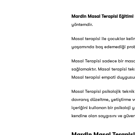
Mardin Masal Terapisi Eğitimi 
yöntemdir.
Masal terapisi ile çocuklar kel
yaşamında baş edemediği proble
Masal Terapisi sadece bir masa
sağlamaktır. Masal terapisi tekn
Masal terapisi empati duygusunu
Masal Terapisi psikolojik teknikle
davranış düzeltme, yetiştirme v
içeriğini kullanan bir psikoloji 
kendine olan saygısını ve güveni
Mardin Masal Terapisi