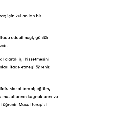
aç için kullanılan bir
 ifade edebilmeyi, günlük
nir.
l olarak iyi hissetmesini
nları ifade etmeyi öğrenir.
ilidir. Masal terapi; eğitim,
k masallarının kaynaklarını ve
yi öğrenir. Masal terapisi