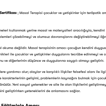
Sertifikası
; Masal Terapisi çocuklar ve yetişkinler için teröpotik am
imeleri kullanmak yerine masal ve materyalleri aracılığıyla, kendini
mleri çözebilmeyi ve olumsuz davranışlarını değiştirebilmeyi öğre
l okuma değildir. Masal terapisinin amacı çocuğun kendini duygusa
ikleri ile çocuklar ve yetişkinler duygularını tecrübe edinmeyi ve o
 ve diğerlerinin düşünce ve duygularına saygılı olmayı geliştirir.
re yardımcı olur; olaylar ve karşılıklı ilişkiler felsefesi alanı ile ilg
e karakterlerinin gelişimi, problemlerin kaynağını bulmak için çocu
yönüdür. Yeni sosyal yetenekler ve aile ile olan ilişkilerini geliştirme
ni geliştirirken yeteneklerini de anlamasını sağlar.
 Eğitiminin Amacı