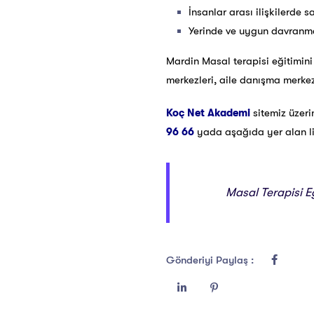
İnsanlar arası ilişkilerde s
Yerinde ve uygun davranma
Mardin Masal terapisi eğitimini
merkezleri, aile danışma merkezl
Koç Net Akademi
sitemiz üzer
96 66
yada aşağıda yer alan link
Masal Terapisi Eğ
Gönderiyi Paylaş :