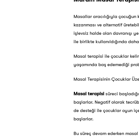
Masallar aracılığıyla çocuğun k
kazanması ve alternatif üretebi
işlevsiz halde olan davranışı y
ile birlikte kullanıldığında daha
Masal terapisi ile çocuklar kel
yaşamında baş edemediği proble
Masal Terapisinin Çocuklar Üzer
Masal terapisi
süreci başladığı
başlarlar. Negatif olarak tecrüb
de desteği ile çocuklar oyun iç
başlarlar.
Bu süreç devam ederken masal te