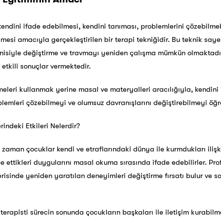
endini ifade edebilmesi, kendini tanıması, problemlerini çözebilmek 
lmesi amacıyla gerçekleştirilen bir terapi tekniğidir. Bu teknik say
enisiyle değiştirme ve travmayı yeniden çalışma mümkün olmaktadır
 etkili sonuçlar vermektedir.
imeleri kullanmak yerine masal ve materyalleri aracılığıyla, kendini
mleri çözebilmeyi ve olumsuz davranışlarını değiştirebilmeyi öğre
indeki Etkileri Nelerdir?
 zaman çocuklar kendi ve etraflarındaki dünya ile kurmdukları ili
e ettikleri duygularını masal okuma sırasında ifade edebilirler. Pro
erisinde yeniden yaratılan deneyimleri değiştirme fırsatı bulur ve 
rapisti sürecin sonunda çocukların başkaları ile iletişim kurabilm