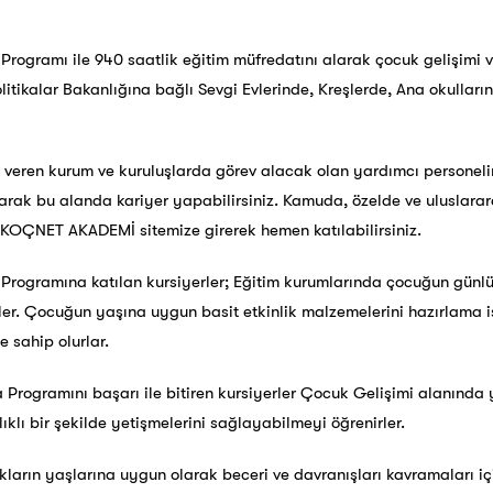
Programı ile 940 saatlik eğitim müfredatını alarak çocuk gelişimi 
itikalar Bakanlığına bağlı Sevgi Evlerinde, Kreşlerde, Ana okulları
veren kurum ve kuruluşlarda görev alacak olan yardımcı personelin 
ak bu alanda kariyer yapabilirsiniz. Kamuda, özelde ve uluslarara
a KOÇNET AKADEMİ sitemize girerek hemen katılabilirsiniz.
 Programına katılan kursiyerler; Eğitim kurumlarında çocuğun günlü
irler. Çocuğun yaşına uygun basit etkinlik malzemelerini hazırlama 
 sahip olurlar.
a Programını başarı ile bitiren kursiyerler Çocuk Gelişimi alanında
ıklı bir şekilde yetişmelerini sağlayabilmeyi öğrenirler.
ların yaşlarına uygun olarak beceri ve davranışları kavramaları içi