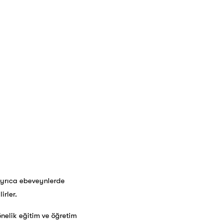
 Ayrıca ebeveynlerde
rler.
nelik eğitim ve öğretim