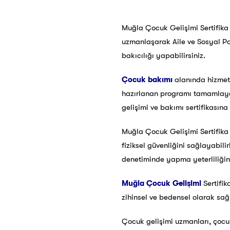
Muğla Çocuk Gelişimi Sertifika 
uzmanlaşarak Aile ve Sosyal Pol
bakıcılığı yapabilirsiniz.
Çocuk bakımı
alanında hizmet 
hazırlanan programı tamamlayar
gelişimi ve bakımı sertifikasın
Muğla Çocuk Gelişimi Sertifika
fiziksel güvenliğini sağlayabil
denetiminde yapma yeterliliğine
Muğla Çocuk Gelişimi
Sertifik
zihinsel ve bedensel olarak sağl
Çocuk gelişimi uzmanları, çocuk