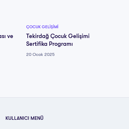
ÇOCUK GELIŞIMI
ÇOCUK G
ası ve
Tekirdağ Çocuk Gelişimi
Tokat 
Sertifika Programı
Progr
20 Ocak 2025
20 Oca
KULLANICI MENÜ