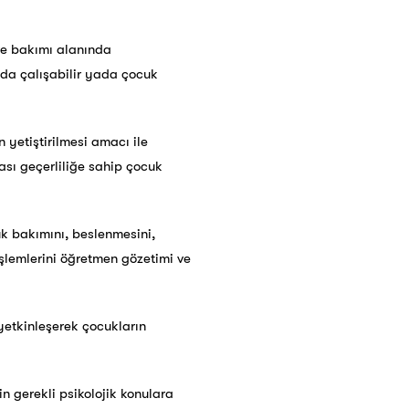
ve bakımı alanında
nda çalışabilir yada çocuk
yetiştirilmesi amacı ile
sı geçerliliğe sahip çocuk
k bakımını, beslenmesini,
işlemlerini öğretmen gözetimi ve
 yetkinleşerek çocukların
n gerekli psikolojik konulara