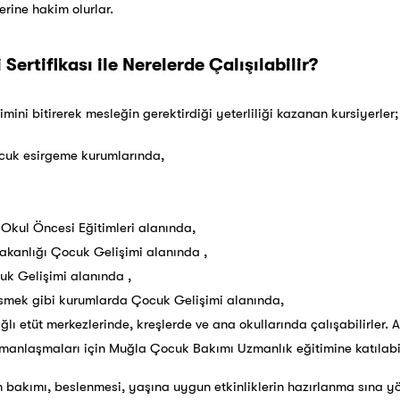
erine hakim olurlar.
ertifikası ile Nerelerde Çalışılabilir?
mini bitirerek mesleğin gerektirdiği yeterliliği kazanan kursiyerler;
ocuk esirgeme kurumlarında,
n Okul Öncesi Eğitimleri alanında,
Bakanlığı Çocuk Gelişimi alanında ,
uk Gelişimi alanında ,
 İsmek gibi kurumlarda Çocuk Gelişimi alanında,
ğlı etüt merkezlerinde, kreşlerde ve ana okullarında çalışabilirler.
manlaşmaları için Muğla Çocuk Bakımı Uzmanlık eğitimine katılabili
akımı, beslenmesi, yaşına uygun etkinliklerin hazırlanma sına yö