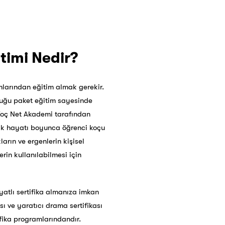
itimi Nedir?
amlarından eğitim almak gerekir.
duğu paket eğitim sayesinde
a Koç Net Akademi tarafından
lik hayatı boyunca öğrenci koçu
arın ve ergenlerin kişisel
erin kullanılabilmesi için
iyatlı sertifika almanıza imkan
ı ve yaratıcı drama sertifikası
ifika programlarındandır.