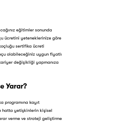
lacağınız eğitimler sonunda
u ücretini yeteneklerinize göre
oçluğu sertifika ücreti
çu olabileceğiniz uygun fiyatlı
kariyer değişikliği yapmanıza
şe Yarar?
ika programına kayıt
 hatta yetişkinlerin kişisel
rar verme ve strateji geliştirme