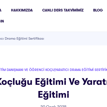
A
HAKKIMIZDA
CANLI DERS TAKVIMIMIZ
BLOG
ŞIN
cı Drama Eğitimi Sertifikası
TIM DANIŞMANI VE ÖĞRENCI KOÇU|YARATICI DRAMA EĞITIMI SERTIFI
oçluğu Eğitimi Ve Yara
Eğitimi
20 Ocak 2025