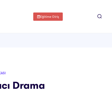
Eğitime Giriş
KASI
tıcı Drama