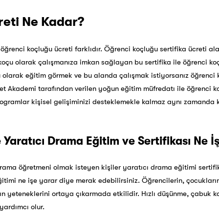
reti Ne Kadar?
 öğrenci koçluğu ücreti farklıdır. Öğrenci koçluğu sertifika ücreti a
koçu olarak çalışmanıza imkan sağlayan bu sertifika ile öğrenci koç
çu olarak eğitim görmek ve bu alanda çalışmak istiyorsanız öğrenci k
t Akademi tarafından verilen yoğun eğitim müfredatı ile öğrenci ko
programlar kişisel gelişiminizi desteklemekle kalmaz aynı zamanda 
Yaratıcı Drama Eğitim ve Sertifikası Ne İ
rama öğretmeni olmak isteyen kişiler yaratıcı drama eğitimi sertif
itimi ne işe yarar diye merak edebilirsiniz. Öğrencilerin, çocukların
ın yeteneklerini ortaya çıkarmada etkilidir. Hızlı düşünme, çabuk ka
yardımcı olur.