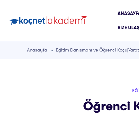
ANASAYF
BIZE ULA
Anasayfa
Eğitim Danışmanı ve Öğrenci Koçu|Yaratı
EĞI
Öğrenci K