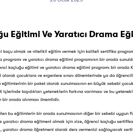
u Eğitimi Ve Yaratıcı Drama Eğ
i koçu olmak ve nitelikli eğitim vermek için kaliteli sertifika progr
ka programı
ve yaratıcı drama eğitimi programının bir arada sunul
Öğrenci koçluğu eğitimi ve yaratıcı drama eğitimi programı bir arad
mi alarak çocuklara ve ergenlere sınav dönemlerinde ya da öğrenci
u eğitimlerinin bir paket olarak sunulmasının en büyük sebebi çocukl
i içlerinde taşıdıkları yeteneklerin farkına varılması ve bu yetenekl
n bir arada alınması önemlidir.
rilen bu eğitimlerin bir arada sunulmasının diğer bir sebebi uygun f
 yaratıcı drama eğitmeni olmak için size, öğrenci koçluğu sertifikas
kası, yaratıcı drama öğretmeni olarak ders vermenizi sağlayacak sert