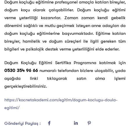
Doğum koçluğu eğitimine profesyonel amaçla katılan bireyler,
doğum koçu olarak çalışabilirler. Doğum koçluğu eğitimi
verme yeterliliği kazanırlar. Zaman zaman kendi gebelik
dönemini sağlıklı ve mutlu geçirmek isteyen anne adayları da
doğum koçluğu eğitimlerine başvurmaktadır. Eğitime katılan
bireyler, hamilelik ve doğum süreçleri ile ilgili gereken tüm
bilgileri ve psikolojik destek verme yeterliliğini elde ederler.
Doğum Koçluğu Eğitimi Sertifika Programına katılmak için
0530 354 96 66
numaralı telefondan bizlere ulaşabilir, yada
aşağıda linki tıklayarak satın alma işlemi
gerçekleştirebilirsiniz.
https://kocnetakademi.com/egitim/dogum-koclugu-doula-
egitimi/
Gönderiyi Paylaş :