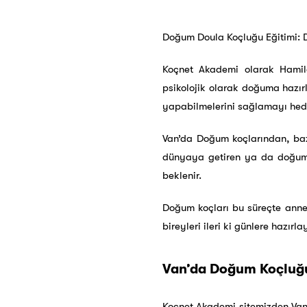
Doğum Doula Koçluğu Eğitimi: D
Koçnet Akademi olarak Hamilel
psikolojik olarak doğuma hazır
yapabilmelerini sağlamayı hedefl
Van’da Doğum koçlarından, ba
dünyaya getiren ya da doğum s
beklenir.
Doğum koçları bu süreçte annel
bireyleri ileri ki günlere hazırla
Van’da Doğum Koçluğu 
Koçnet Akademi sitemizden Van D