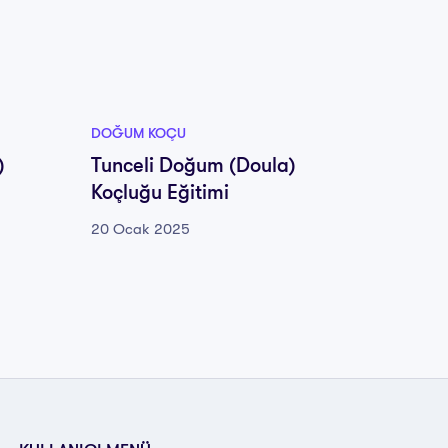
DOĞUM KOÇU
DOĞUM 
)
Tunceli Doğum (Doula)
Uşak 
Koçluğu Eğitimi
Eğitim
20 Ocak 2025
20 Oca