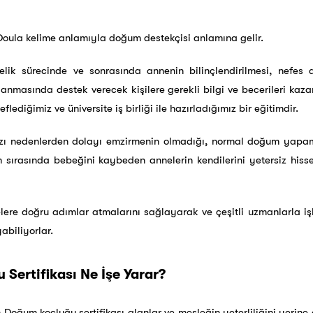
oula kelime anlamıyla doğum destekçisi anlamına gelir.
ik sürecinde ve sonrasında annenin bilinçlendirilmesi, nefes 
lanmasında destek verecek kişilere gerekli bilgi ve becerileri ka
ediğimiz ve üniversite iş birliği ile hazırladığımız bir eğitimdir.
zı nedenlerden dolayı emzirmenin olmadığı, normal doğum yapama
ırasında bebeğini kaybeden annelerin kendilerini yetersiz hisse
ere doğru adımlar atmalarını sağlayarak ve çeşitli uzmanlarla iş
yabiliyorlar.
Sertifikası Ne İşe Yarar?
oğum koçluğu sertifikası alanlar ve mesleğin yeterliliğini yerine 