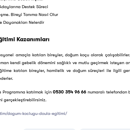
daylarına Destek Süreci
me. Bireyi Tanıma Nasıl Olur
e Dayanakları Nelerdir
itimi Kazanımları
syonel amaçla katılan bireyler, doğum koçu olarak çalışabilirle
zaman kendi gebelik dönemini sağlıklı ve mutlu geçirmek isteyen
itime katılan bireyler, hamilelik ve doğum süreçleri ile ilgili ger
ederler.
a Programına katılmak için
0530 354 96 66
numaralı telefondan b
i gerçekleştirebilirsiniz.
tim/dogum-koclugu-doula-egitimi/