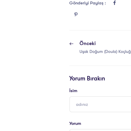
Gönderiyi Paylaş :
Önceki
Uşak Doğum (Doula) Koçluğu
Yorum Bırakın
İsim
Yorum