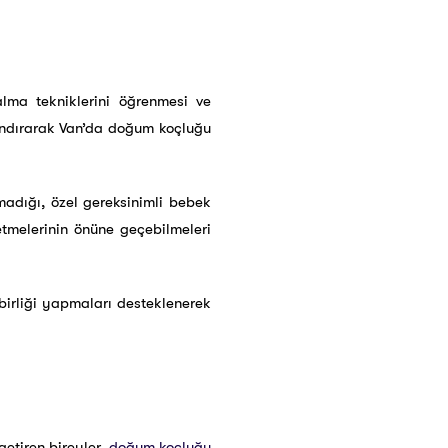
alma tekniklerini öğrenmesi ve
zandırarak Van’da doğum koçluğu
dığı, özel gereksinimli bebek
tmelerinin önüne geçebilmeleri
birliği yapmaları desteklenerek
getiren bireyler,
doğum koçluğu