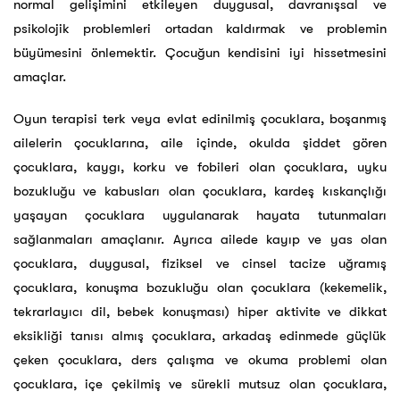
normal gelişimini etkileyen duygusal, davranışsal ve
psikolojik problemleri ortadan kaldırmak ve problemin
büyümesini önlemektir. Çocuğun kendisini iyi hissetmesini
amaçlar.
Oyun terapisi terk veya evlat edinilmiş çocuklara, b
oşanmış
ailelerin çocuklarına,
a
ile içinde, okulda şiddet gören
çocuklara,
k
aygı, korku ve fobileri olan çocuklara, u
yku
bozukluğu ve kabusları olan çocuklara, k
ardeş kıskançlığı
yaşayan çocuklara uygulanarak hayata tutunmaları
sağlanmaları amaçlanır. Ayrıca a
ilede kayıp ve yas olan
çocuklara, d
uygusal, fiziksel ve cinsel tacize uğramış
çocuklara, k
onuşma bozukluğu olan çocuklara (kekemelik,
tekrarlayıcı dil, bebek konuşması) h
iper aktivite ve dikkat
eksikliği tanısı almış çocuklara, a
rkadaş edinmede güçlük
çeken çocuklara, d
ers çalışma ve okuma problemi olan
çocuklara, i
çe çekilmiş ve sürekli mutsuz olan çocuklara,