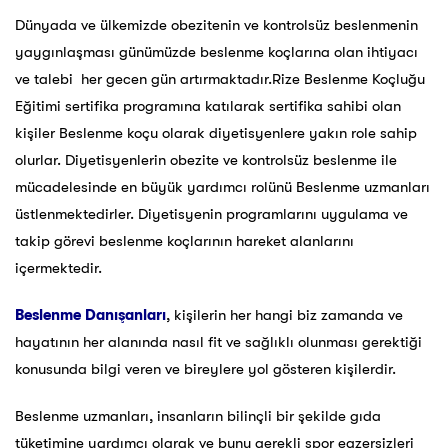
Dünyada ve ülkemizde obezitenin ve kontrolsüz beslenmenin
yaygınlaşması günümüzde beslenme koçlarına olan ihtiyacı
ve talebi her gecen gün artırmaktadır.Rize Beslenme Koçluğu
Eğitimi sertifika programına katılarak sertifika sahibi olan
kişiler Beslenme koçu olarak diyetisyenlere yakın role sahip
olurlar. Diyetisyenlerin obezite ve kontrolsüz beslenme ile
mücadelesinde en büyük yardımcı rolünü Beslenme uzmanları
üstlenmektedirler. Diyetisyenin programlarını uygulama ve
takip görevi beslenme koçlarının hareket alanlarını
içermektedir.
Beslenme Danışanları
, kişilerin her hangi biz zamanda ve
hayatının her alanında nasıl fit ve sağlıklı olunması gerektiği
konusunda bilgi veren ve bireylere yol gösteren kişilerdir.
Beslenme uzmanları, insanların bilinçli bir şekilde gıda
tüketimine yardımcı olarak ve bunu gerekli spor egzersizleri