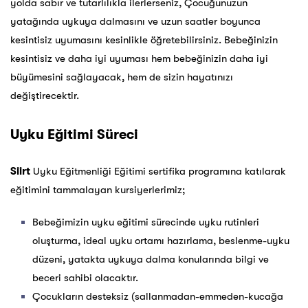
yolda sabır ve tutarlılıkla ilerlerseniz, Çocuğunuzun
yatağında uykuya dalmasını ve uzun saatler boyunca
kesintisiz uyumasını kesinlikle öğretebilirsiniz. Bebeğinizin
kesintisiz ve daha iyi uyuması hem bebeğinizin daha iyi
büyümesini sağlayacak, hem de sizin hayatınızı
değiştirecektir.
Uyku Eğitimi Süreci
Siirt
Uyku Eğitmenliği Eğitimi sertifika programına katılarak
eğitimini tammalayan kursiyerlerimiz;
Bebeğimizin uyku eğitimi sürecinde uyku rutinleri
oluşturma, ideal uyku ortamı hazırlama, beslenme-uyku
düzeni, yatakta uykuya dalma konularında bilgi ve
beceri sahibi olacaktır.
Çocukların desteksiz (sallanmadan-emmeden-kucağa