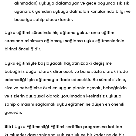
alınmadan) uykuya dalamayan ve gece boyunca sık sık
uyanarak yeniden uykuya dalmaları konularında bilgi ve
beceriye sahip olacaklarıdır.
Uyku eğitimi sürecinde hiç ağlama yoktur ama eğitim
sırasında minimum ağlamayı sağlama uyku eğitmenlerinin
birinci önceliğidir.
Uyku eğitimiyle başlayacak hayatınızdaki değişime
bebeğiniz doğal olarak direnecek ve bunu sözlü olarak ifade
edemediği için ağlamayla ifade edecektir. Bu süreci sizinle,
size ve bebeğinize özel en uygun planla aşmak, bebeğinizin
ve sizlerin duygusal olarak yorulmadan kesintisiz uykuya
sahip olmasını sağlamak uyku eğitmenine düşen en önemli
görevdir.
Siirt
Uyku Eğitmenliği Eğitimi sertifika programına katılan
kursiyerler danışanlarına uykusuzluk ne bir kader ne de bir