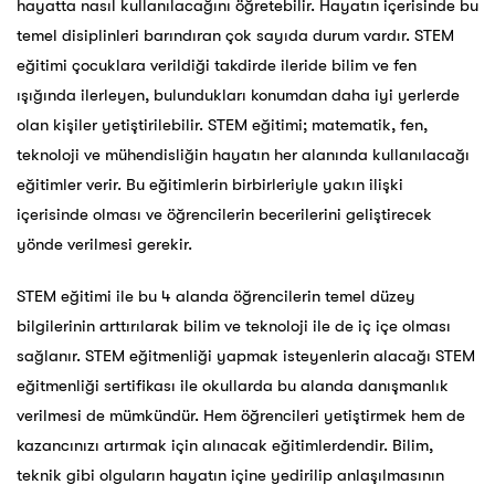
hayatta nasıl kullanılacağını öğretebilir. Hayatın içerisinde bu
temel disiplinleri barındıran çok sayıda durum vardır. STEM
eğitimi çocuklara verildiği takdirde ileride bilim ve fen
ışığında ilerleyen, bulundukları konumdan daha iyi yerlerde
olan kişiler yetiştirilebilir. STEM eğitimi; matematik, fen,
teknoloji ve mühendisliğin hayatın her alanında kullanılacağı
eğitimler verir. Bu eğitimlerin birbirleriyle yakın ilişki
içerisinde olması ve öğrencilerin becerilerini geliştirecek
yönde verilmesi gerekir.
STEM eğitimi ile bu 4 alanda öğrencilerin temel düzey
bilgilerinin arttırılarak bilim ve teknoloji ile de iç içe olması
sağlanır. STEM eğitmenliği yapmak isteyenlerin alacağı STEM
eğitmenliği sertifikası ile okullarda bu alanda danışmanlık
verilmesi de mümkündür. Hem öğrencileri yetiştirmek hem de
kazancınızı artırmak için alınacak eğitimlerdendir. Bilim,
teknik gibi olguların hayatın içine yedirilip anlaşılmasının