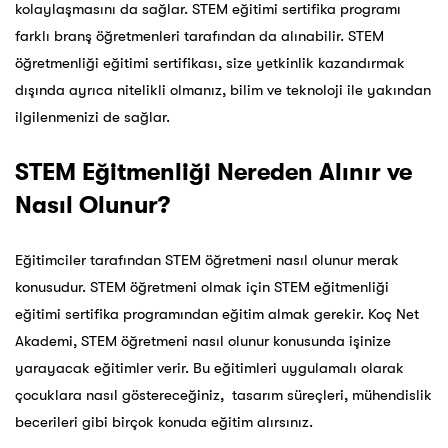
kolaylaşmasını da sağlar. STEM eğitimi sertifika programı
farklı branş öğretmenleri tarafından da alınabilir. STEM
öğretmenliği eğitimi sertifikası, size yetkinlik kazandırmak
dışında ayrıca nitelikli olmanız, bilim ve teknoloji ile yakından
ilgilenmenizi de sağlar.
STEM Eğitmenliği Nereden Alınır ve
Nasıl Olunur?
Eğitimciler tarafından STEM öğretmeni nasıl olunur merak
konusudur. STEM öğretmeni olmak için
STEM eğitmenliği
eğitimi sertifika
programından eğitim almak gerekir. Koç Net
Akademi, STEM öğretmeni nasıl olunur konusunda işinize
yarayacak eğitimler verir. Bu eğitimleri uygulamalı olarak
çocuklara nasıl göstereceğiniz, tasarım süreçleri, mühendislik
becerileri gibi birçok konuda eğitim alırsınız.