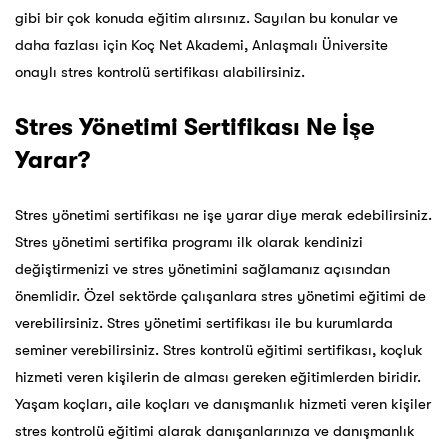
gibi bir çok konuda eğitim alırsınız. Sayılan bu konular ve
daha fazlası için Koç Net Akademi, Anlaşmalı Üniversite
onaylı stres kontrolü sertifikası alabilirsiniz.
Stres Yönetimi Sertifikası Ne İşe
Yarar?
Stres yönetimi sertifikası ne işe yarar diye merak edebilirsiniz.
Stres yönetimi sertifika programı ilk olarak kendinizi
değiştirmenizi ve stres yönetimini sağlamanız açısından
önemlidir. Özel sektörde çalışanlara stres yönetimi eğitimi de
verebilirsiniz. Stres yönetimi sertifikası ile bu kurumlarda
seminer verebilirsiniz. Stres kontrolü eğitimi sertifikası, koçluk
hizmeti veren kişilerin de alması gereken eğitimlerden biridir.
Yaşam koçları, aile koçları ve danışmanlık hizmeti veren kişiler
stres kontrolü eğitimi alarak danışanlarınıza ve danışmanlık