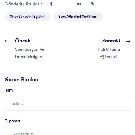
Gönderiyi Paylaş :
Stres Yönetimi Eğitimi
Stres Yönetimi Sertifikası
Önceki
Sonraki
Sterilizasyon Ve
Hızlı Okuma
Dezenfeksiyon
Eğitmenliği
Sertifikası ve
Sertifikası Eğitimi
Eğitimi
Programı
Yorum Bırakın
İsim
E-posta