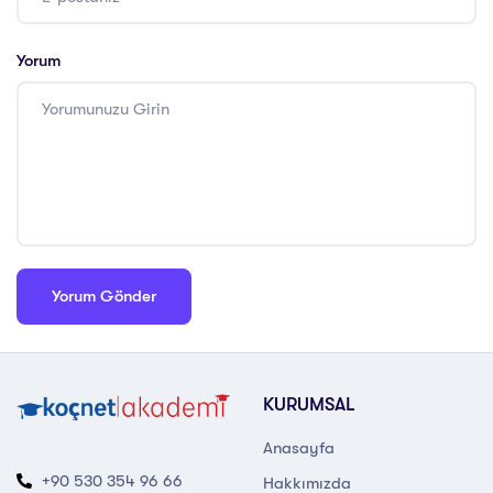
Yorum
KURUMSAL
Anasayfa
+90 530 354 96 66
Hakkımızda