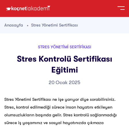
Anasayfa
Stres Yönetimi Sertifikası
STRES YÖNETIMI SERTIFIKASI
Stres Kontrolü Sertifikası
Eğitimi
20 Ocak 2025
Stres Yönetimi Sertifikası ne işe yarıyor diye sorabilirsiniz.
Stres, kontrol edilmediği sürece insan hayatını etkileyen
olumsuzlukların başında gelir. Stres kontrolü sağlanmadığı
sürece iş yaşamınız ve sosyal hayatınızda çıkmaza