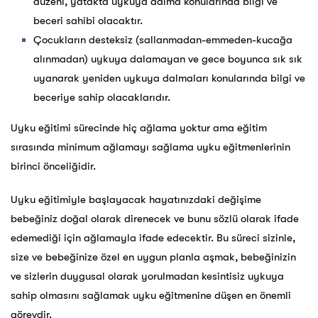
düzeni, yatakta uykuya dalma konularında bilgi ve
beceri sahibi olacaktır.
Çocukların desteksiz (sallanmadan-emmeden-kucağa
alınmadan) uykuya dalamayan ve gece boyunca sık sık
uyanarak yeniden uykuya dalmaları konularında bilgi ve
beceriye sahip olacaklarıdır.
Uyku eğitimi sürecinde hiç ağlama yoktur ama eğitim
sırasında minimum ağlamayı sağlama uyku eğitmenlerinin
birinci önceliğidir.
Uyku eğitimiyle başlayacak hayatınızdaki değişime
bebeğiniz doğal olarak direnecek ve bunu sözlü olarak ifade
edemediği için ağlamayla ifade edecektir. Bu süreci sizinle,
size ve bebeğinize özel en uygun planla aşmak, bebeğinizin
ve sizlerin duygusal olarak yorulmadan kesintisiz uykuya
sahip olmasını sağlamak uyku eğitmenine düşen en önemli
görevdir.