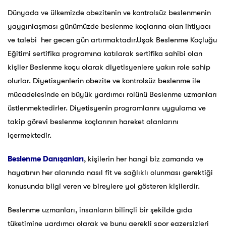
Dünyada ve ülkemizde obezitenin ve kontrolsüz beslenmenin
yaygınlaşması günümüzde beslenme koçlarına olan ihtiyacı
ve talebi her gecen gün artırmaktadır.Uşak Beslenme Koçluğu
Eğitimi sertifika programına katılarak sertifika sahibi olan
kişiler Beslenme koçu olarak diyetisyenlere yakın role sahip
olurlar. Diyetisyenlerin obezite ve kontrolsüz beslenme ile
mücadelesinde en büyük yardımcı rolünü Beslenme uzmanları
üstlenmektedirler. Diyetisyenin programlarını uygulama ve
takip görevi beslenme koçlarının hareket alanlarını
içermektedir.
Beslenme Danışanları
, kişilerin her hangi biz zamanda ve
hayatının her alanında nasıl fit ve sağlıklı olunması gerektiği
konusunda bilgi veren ve bireylere yol gösteren kişilerdir.
Beslenme uzmanları, insanların bilinçli bir şekilde gıda
tüketimine yardımcı olarak ve bunu gerekli spor egzersizleri