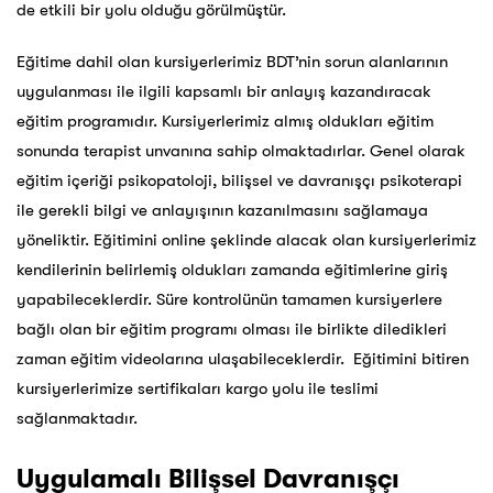
de etkili bir yolu olduğu görülmüştür.
Eğitime dahil olan kursiyerlerimiz BDT’nin sorun alanlarının
uygulanması ile ilgili kapsamlı bir anlayış kazandıracak
eğitim programıdır. Kursiyerlerimiz almış oldukları eğitim
sonunda terapist unvanına sahip olmaktadırlar. Genel olarak
eğitim içeriği psikopatoloji, bilişsel ve davranışçı psikoterapi
ile gerekli bilgi ve anlayışının kazanılmasını sağlamaya
yöneliktir. Eğitimini online şeklinde alacak olan kursiyerlerimiz
kendilerinin belirlemiş oldukları zamanda eğitimlerine giriş
yapabileceklerdir. Süre kontrolünün tamamen kursiyerlere
bağlı olan bir eğitim programı olması ile birlikte diledikleri
zaman eğitim videolarına ulaşabileceklerdir. Eğitimini bitiren
kursiyerlerimize sertifikaları kargo yolu ile teslimi
sağlanmaktadır.
Uygulamalı Bilişsel Davranışçı