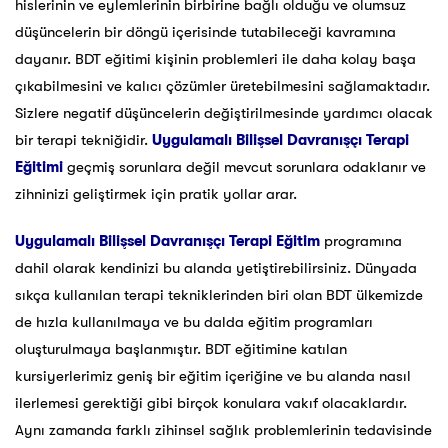
hislerinin ve eylemlerinin birbirine bağlı olduğu ve olumsuz
düşüncelerin bir döngü içerisinde tutabileceği kavramına
dayanır. BDT eğitimi kişinin problemleri ile daha kolay başa
çıkabilmesini ve kalıcı çözümler üretebilmesini sağlamaktadır.
Sizlere negatif düşüncelerin değiştirilmesinde yardımcı olacak
bir terapi tekniğidir.
Uygulamalı Bilişsel Davranışçı Terapi
Eğitimi
geçmiş sorunlara değil mevcut sorunlara odaklanır ve
zihninizi geliştirmek için pratik yollar arar.
Uygulamalı Bilişsel Davranışçı Terapi Eğitim
programına
dahil olarak kendinizi bu alanda yetiştirebilirsiniz. Dünyada
sıkça kullanılan terapi tekniklerinden biri olan BDT ülkemizde
de hızla kullanılmaya ve bu dalda eğitim programları
oluşturulmaya başlanmıştır. BDT eğitimine katılan
kursiyerlerimiz geniş bir eğitim içeriğine ve bu alanda nasıl
ilerlemesi gerektiği gibi birçok konulara vakıf olacaklardır.
Aynı zamanda farklı zihinsel sağlık problemlerinin tedavisinde