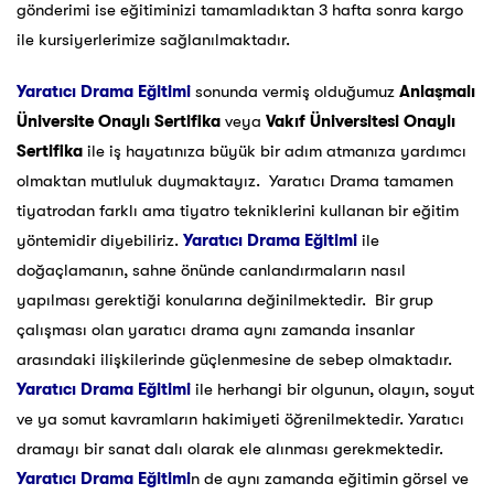
gönderimi ise eğitiminizi tamamladıktan 3 hafta sonra kargo
ile kursiyerlerimize sağlanılmaktadır.
Yaratıcı Drama Eğitimi
sonunda vermiş olduğumuz
Anlaşmalı
Üniversite Onaylı Sertifika
veya
Vakıf Üniversitesi Onaylı
Sertifika
ile iş hayatınıza büyük bir adım atmanıza yardımcı
olmaktan mutluluk duymaktayız. Yaratıcı Drama tamamen
tiyatrodan farklı ama tiyatro tekniklerini kullanan bir eğitim
yöntemidir diyebiliriz.
Yaratıcı Drama Eğitimi
ile
doğaçlamanın, sahne önünde canlandırmaların nasıl
yapılması gerektiği konularına değinilmektedir. Bir grup
çalışması olan yaratıcı drama aynı zamanda insanlar
arasındaki ilişkilerinde güçlenmesine de sebep olmaktadır.
Yaratıcı Drama Eğitimi
ile herhangi bir olgunun, olayın, soyut
ve ya somut kavramların hakimiyeti öğrenilmektedir. Yaratıcı
dramayı bir sanat dalı olarak ele alınması gerekmektedir.
Yaratıcı Drama Eğitimi
n de aynı zamanda eğitimin görsel ve