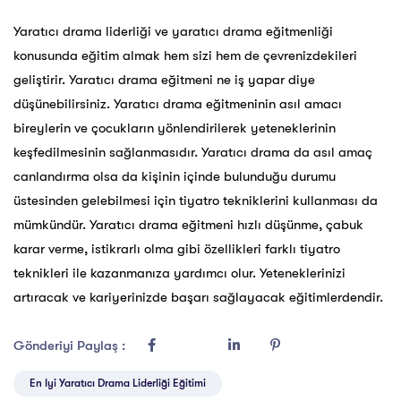
Yaratıcı
drama liderliği
ve yaratıcı drama eğitmenliği
konusunda eğitim almak hem sizi hem de çevrenizdekileri
geliştirir. Yaratıcı drama eğitmeni ne iş yapar diye
düşünebilirsiniz. Yaratıcı drama eğitmeninin asıl amacı
bireylerin ve çocukların yönlendirilerek yeteneklerinin
keşfedilmesinin sağlanmasıdır. Yaratıcı drama da asıl amaç
canlandırma olsa da kişinin içinde bulunduğu durumu
üstesinden gelebilmesi için tiyatro tekniklerini kullanması da
mümkündür.
Yaratıcı drama eğitmeni
hızlı düşünme, çabuk
karar verme, istikrarlı olma gibi özellikleri farklı tiyatro
teknikleri ile kazanmanıza yardımcı olur. Yeteneklerinizi
artıracak ve kariyerinizde başarı sağlayacak eğitimlerdendir.
Gönderiyi Paylaş :
En Iyi Yaratıcı Drama Liderliği Eğitimi