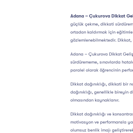
Adana – Çukurova Dikkat Geli
güçlük çekme, dikkati sürdüreme
ortadan kaldırmak için eğitimle
gözlemlenebilmektedir. Dikkat, 
Adana – Çukurova Dikkat Gelişt
sürdürememe, sınavlarda hatala
paralel olarak öğrencinin perfo
Dikkat dağınıklığı, dikkati bi
dağınıklığı, genellikle bireyi
olmasından kaynaklanır.
Dikkat dağınıklığı ve konsant
motivasyon ve performansla yapt
olumsuz benlik imajı geliştirer