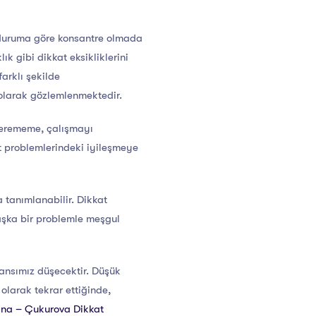
 duruma göre konsantre olmada
k gibi dikkat eksikliklerini
arklı şekilde
 olarak gözlemlenmektedir.
 verememe, çalışmayı
t problemlerindeki iyileşmeye
 tanımlanabilir. Dikkat
aşka bir problemle meşgul
ansımız düşecektir. Düşük
olarak tekrar ettiğinde,
na – Çukurova Dikkat