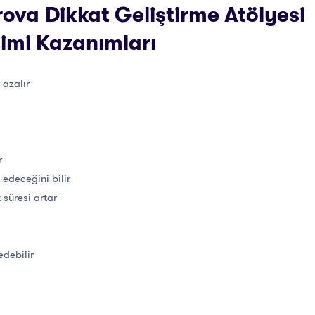
va Dikkat Geliştirme Atölyesi
timi Kazanımları
 azalır
r
 edeceğini bilir
 süresi artar
edebilir