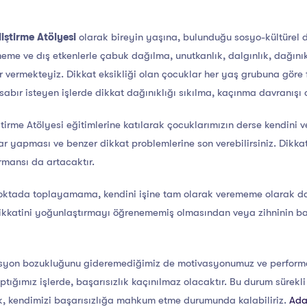
ştirme Atölyesi
olarak bireyin yaşına, bulunduğu sosyo-kültürel
me ve dış etkenlerle çabuk dağılma, unutkanlık, dalgınlık, dağınıklı
r vermekteyiz. Dikkat eksikliği olan çocuklar her yaş grubuna göre f
sabır isteyen işlerde dikkat dağınıklığı sıkılma, kaçınma davranışı
irme Atölyesi eğitimlerine katılarak çocuklarımızın derse kendini
r yapması ve benzer dikkat problemlerine son verebilirsiniz. Dikka
rmansı da artacaktır.
r noktada toplayamama, kendini işine tam olarak verememe olarak da
n dikkatini yoğunlaştırmayı öğrenememiş olmasından veya zihninin b
rasyon bozukluğunu gideremediğimiz de motivasyonumuz ve perform
ığımız işlerde, başarısızlık kaçınılmaz olacaktır. Bu durum sürekli 
ek, kendimizi başarısızlığa mahkum etme durumunda kalabiliriz.
Ada