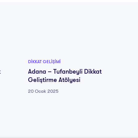
DIKKAT GELIŞIMI
DIKKAT G
t
Adana – Tufanbeyli Dikkat
Adana
Geliştirme Atölyesi
Gelişt
20 Ocak 2025
20 Oca