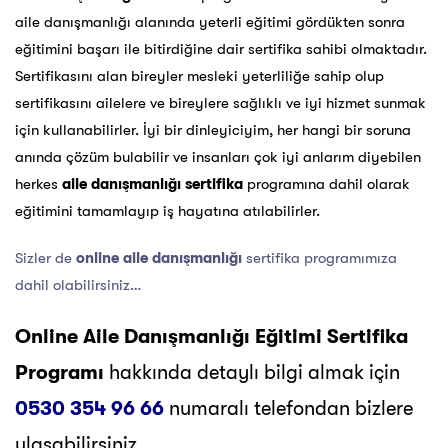
aile danışmanlığı alanında yeterli eğitimi gördükten sonra
eğitimini başarı ile bitirdiğine dair sertifika sahibi olmaktadır.
Sertifikasını alan bireyler mesleki
yeterliliğe sahip olup
sertifikasını ailelere ve bireylere sağlıklı ve iyi hizmet sunmak
için kullanabilirler.
İyi bir dinleyiciyim, her hangi bir soruna
anında çözüm bulabilir ve insanları çok iyi anlarım diyebilen
herkes
aile danışmanlığı sertifika
programına dahil olarak
eğitimini tamamlayıp iş hayatına
atılabilirler.
Sizler de
online aile danışmanlığı
sertifika programımıza
dahil olabilirsiniz…
Online Aile Danışmanlığı Eğitimi
Sertifika
Programı
hakkında detaylı bilgi almak için
0530 354 96 66
numaralı telefondan bizlere
ulaşabilirsiniz..