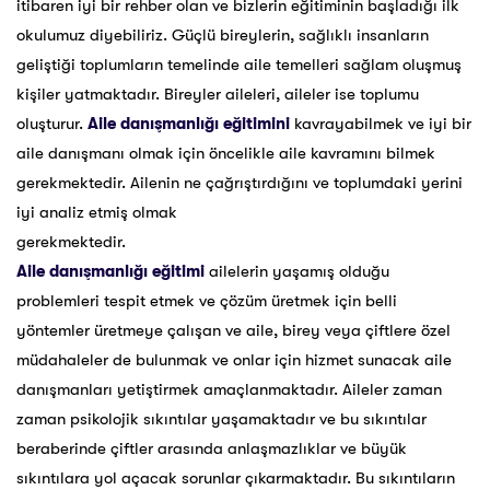
itibaren iyi bir rehber olan ve bizlerin eğitiminin başladığı
ilk
okulumuz diyebiliriz. Güçlü bireylerin, sağlıklı insanların
geliştiği toplumların temelinde aile
temelleri sağlam oluşmuş
kişiler yatmaktadır. Bireyler aileleri, aileler ise toplumu
oluşturur.
Aile danışmanlığı eğitimini
kavrayabilmek ve iyi bir
aile danışmanı olmak için öncelikle aile kavramını
bilmek
gerekmektedir. Ailenin ne çağrıştırdığını ve toplumdaki yerini
iyi analiz etmiş olmak
gerekmektedir.
Aile danışmanlığı eğitimi
ailelerin yaşamış olduğu
problemleri tespit etmek ve çözüm üretmek için
belli
yöntemler üretmeye çalışan ve aile, birey veya çiftlere özel
müdahaleler de bulunmak ve onlar
için hizmet sunacak aile
danışmanları yetiştirmek amaçlanmaktadır. Aileler zaman
zaman psikolojik
sıkıntılar yaşamaktadır ve bu sıkıntılar
beraberinde çiftler arasında anlaşmazlıklar ve büyük
sıkıntılara
yol açacak sorunlar çıkarmaktadır. Bu sıkıntıların