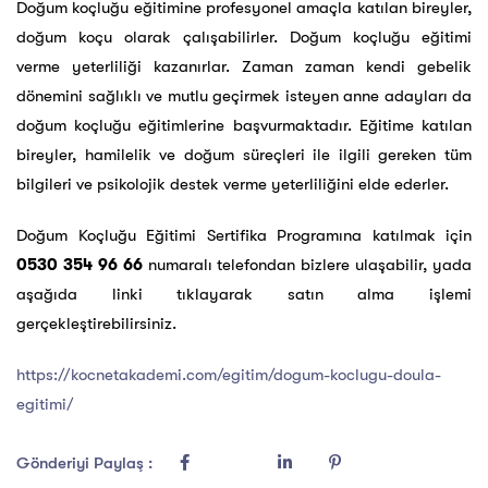
Doğum koçluğu eğitimine profesyonel amaçla katılan bireyler,
doğum koçu olarak çalışabilirler. Doğum koçluğu eğitimi
verme yeterliliği kazanırlar. Zaman zaman kendi gebelik
dönemini sağlıklı ve mutlu geçirmek isteyen anne adayları da
doğum koçluğu eğitimlerine başvurmaktadır. Eğitime katılan
bireyler, hamilelik ve doğum süreçleri ile ilgili gereken tüm
bilgileri ve psikolojik destek verme yeterliliğini elde ederler.
Doğum Koçluğu Eğitimi Sertifika Programına katılmak için
0530 354 96 66
numaralı telefondan bizlere ulaşabilir, yada
aşağıda linki tıklayarak satın alma işlemi
gerçekleştirebilirsiniz.
https://kocnetakademi.com/egitim/dogum-koclugu-doula-
egitimi/
Gönderiyi Paylaş :