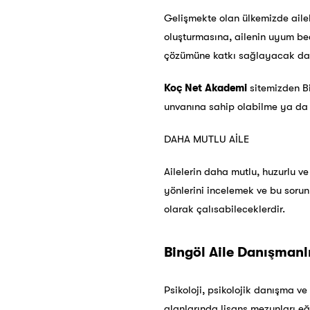
Gelişmekte olan ülkemizde aileler
oluşturmasına, ailenin uyum be
çözümüne katkı sağlayacak dan
Koç Net Akademi
sitemizden B
unvanına sahip olabilme ya da A
DAHA MUTLU AİLE
Ailelerin daha mutlu, huzurlu ve 
yönlerini incelemek ve bu sorun
olarak çalısabileceklerdir.
Bingöl Aile Danışmanlı
Psikoloji, psikolojik danışma ve
alanlarında lisans mezunları e