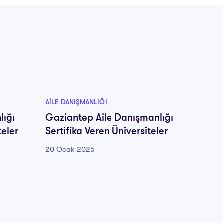
AILE DANIŞMANLIĞI
AILE DA
lığı
Gaziantep Aile Danışmanlığı
Giresu
teler
Sertifika Veren Üniversiteler
Sertif
20 Ocak 2025
20 Oca