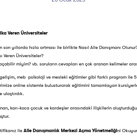
fika Veren Üniversiteler
 son yıllarda hızla artması ile birlikte Nasıl Aile Danışmanı Olunur
sı Veren Üniversiteler?
açabilir miyim? vb. soruların cevapları en çok aranan kelimeler ara
elişim, meb psikoloji ve mesleki eğitimler gibi farklı program ile 5
rlerimize online sistemle bulusturarak eğitimini tamamlayan kursiyer
e ulaştırdık.
anan, karı-koca çocuk ve kardeşler arasındaki ilişkilerin oluşturduğ
ştur.
ifikanız ile
Aile Danışmanlık Merkezi Açma Yönetmeliği
ni Okuyu