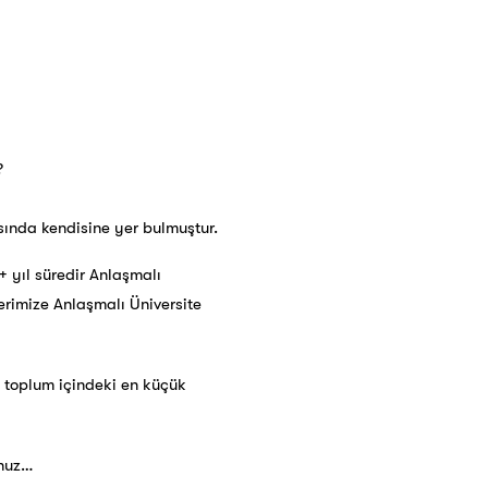
?
sında kendisine yer bulmuştur.
+ yıl süredir Anlaşmalı
lerimize Anlaşmalı Üniversite
u toplum içindeki en küçük
nuz…