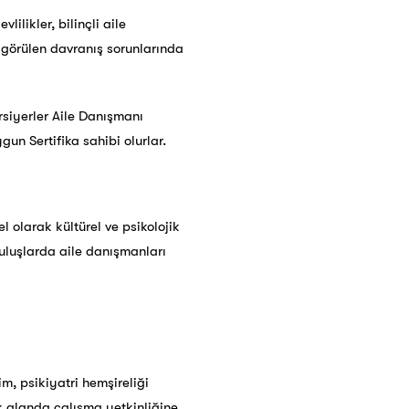
ilikler, bilinçli aile
görülen davranış sorunlarında
siyerler Aile Danışmanı
n Sertifika sahibi olurlar.
l olarak kültürel ve psikolojik
uluşlarda aile danışmanları
im, psikiyatri hemşireliği
k alanda çalışma yetkinliğine