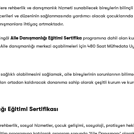
e rehberlik ve danışmanlık hizmeti sunabilecek bireylerin bilinçli evl
cerileri ve düzeninin sağlanmasında yardımcı olacak çocuklarında 
ışmanlara ihtiyaç artmaktadır.
ingöl
Aile Danışmanlığı Eğitimi Sertifika
programına dahil olan kur
ile danışmanlığı merkezi açabilmeleri için 480 Saat Müfredata Uygu
sağlıklı olabilmesini sağlamak, aile bireylerinin sorunlarının bilimse
ları ortadan kaldıracak donanıma sahip olarak çeşitli kurum ve kur
ğı Eğitimi Sertifikası
 rehberlik, sosyal hizmetler, çocuk gelişimi, sosyoloji, pratisyen hek
ğitim programına katılarak program sonunda ‘Aile Danışmanı’ olara