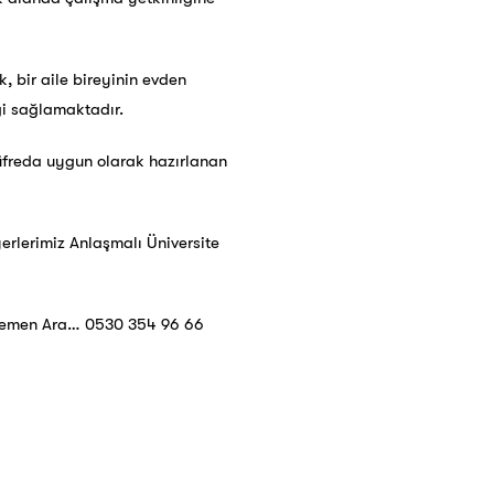
k, bir aile bireyinin evden
ği sağlamaktadır.
 Müfreda uygun olarak hazırlanan
erlerimiz Anlaşmalı Üniversite
n Hemen Ara… 0530 354 96 66