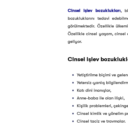
Cinsel işlev bozuklukları
, b
bozukluklarını tedavi edebil
görülmektedir. Özellikle ülkemi
Özellikle cinsel yaşam, cinsel a
geliyor.
Cinsel işlev bozuklukl
Yetiştirilme biçimi ve gele
Yetersiz-yanlış bilgilendirm
Katı dini inanışlar,
Anne-baba ile olan ilişki,
Kişilik problemleri, çekinge
Cinsel kimlik ve yönelim p
Cinsel taciz ve travmalar.