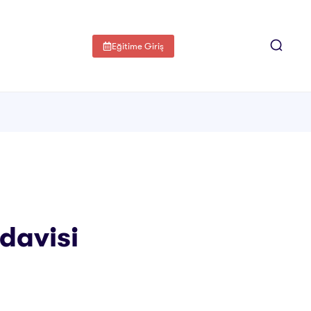
Eğitime Giriş
edavisi