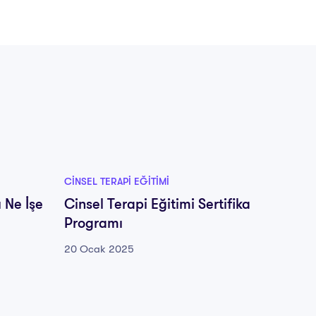
CINSEL TERAPI EĞITIMI
CINSEL T
ı Ne İşe
Cinsel Terapi Eğitimi Sertifika
Cinsel
Programı
Sertif
20 Ocak 2025
20 Oca