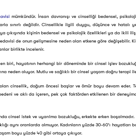
avisi
mümkündür. İnsan davranışı ve cinselliği bedensel, psikolojik
rla sınırlı değildir. Cinsellikle ilgili duygu, düşünce ve hatalı y
a çıkışında kişinin bedensel ve psikolojik özellikleri ya da ikili ilişki
tedavisi de onun gelişmesine neden olan etkene göre değişebilir. Ki
lar birlikte incelenir.
en biri, hayatının herhangi bir döneminde bir cinsel işlev bozukluğu
rına neden oluyor. Mutlu ve sağlıklı bir cinsel yaşam doğru terapi il
iri olan cinsellik, doğum öncesi başlar ve ömür boyu devam eder.
bedeni ve aklı da içeren, pek çok faktörden etkilenen bir deneyim
nda cinsel istek ve uyarılma bozukluğu, erkekte erken boşalmadır.
ıklığı aynı oranlarda olmuyor. Kadınların yüzde 30-60’ı hayatları 
aşam boyu yüzde 40 gibi ortaya çıkıyor.