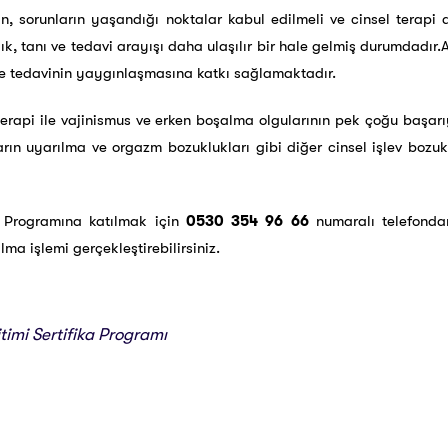
in, sorunların yaşandığı noktalar kabul edilmeli ve cinsel terapi
lık, tanı ve tedavi arayışı daha ulaşılır bir hale gelmiş durumdadır.A
de tedavinin yaygınlaşmasına katkı sağlamaktadır.
rapi ile vajinismus ve erken boşalma olgularının pek çoğu başarıyla
rın uyarılma ve orgazm bozuklukları gibi diğer cinsel işlev bozu
ka Programına katılmak için
0530 354 96 66
numaralı telefondan
lma işlemi gerçekleştirebilirsiniz.
timi Sertifika Programı