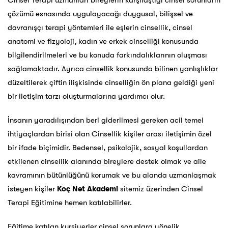
Cinsel Terapi uzmanları bireylerin karşılaştığı cinsel sorunların
çözümü esnasında uygulayacağı duygusal, bilişsel ve
davranışçı terapi yöntemleri ile eşlerin cinsellik, cinsel
anatomi ve fizyoloji, kadın ve erkek cinselliği konusunda
bilgilendirilmeleri ve bu konuda farkındalıklarının oluşması
sağlamaktadır. Ayrıca cinsellik konusunda bilinen yanlışlıklar
düzeltilerek çiftin ilişkisinde cinselliğin ön plana geldiği yeni
bir iletişim tarzı oluşturmalarına yardımcı olur.
İnsanın yaradılışından beri giderilmesi gereken acil temel
ihtiyaçlardan birisi olan Cinsellik kişiler arası iletişimin özel
bir ifade biçimidir. Bedensel, psikolojik, sosyal koşullardan
etkilenen cinsellik alanında bireylere destek olmak ve aile
kavramının bütünlüğünü korumak ve bu alanda uzmanlaşmak
isteyen kişiler
Koç Net Akademi
sitemiz üzerinden Cinsel
Terapi Eğitimine hemen katılabilirler.
Eğitime katılan kursiyerler cinsel sorunlara yönelik