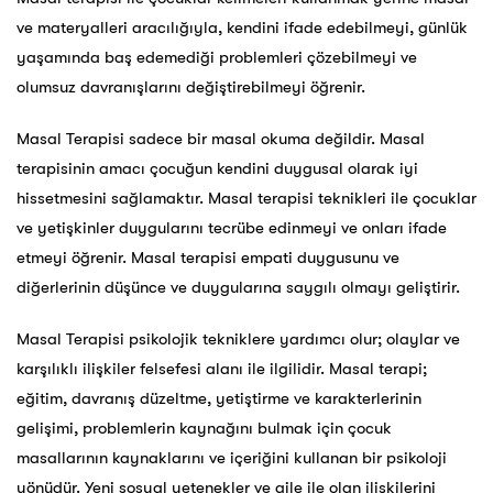
ve materyalleri aracılığıyla, kendini ifade edebilmeyi, günlük
yaşamında baş edemediği problemleri çözebilmeyi ve
olumsuz davranışlarını değiştirebilmeyi öğrenir.
Masal Terapisi sadece bir masal okuma değildir. Masal
terapisinin amacı çocuğun kendini duygusal olarak iyi
hissetmesini sağlamaktır. Masal terapisi teknikleri ile çocuklar
ve yetişkinler duygularını tecrübe edinmeyi ve onları ifade
etmeyi öğrenir. Masal terapisi empati duygusunu ve
diğerlerinin düşünce ve duygularına saygılı olmayı geliştirir.
Masal Terapisi psikolojik tekniklere yardımcı olur; olaylar ve
karşılıklı ilişkiler felsefesi alanı ile ilgilidir. Masal terapi;
eğitim, davranış düzeltme, yetiştirme ve karakterlerinin
gelişimi, problemlerin kaynağını bulmak için çocuk
masallarının kaynaklarını ve içeriğini kullanan bir psikoloji
yönüdür. Yeni sosyal yetenekler ve aile ile olan ilişkilerini