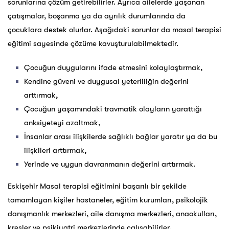
sorunlarına çözüm getirebilirler. Ayrıca ailelerde yaşanan
çatışmalar, boşanma ya da ayrılık durumlarında da
çocuklara destek olurlar. Aşağıdaki sorunlar da masal terapisi
eğitimi sayesinde çözüme kavuşturulabilmektedir.
Çocuğun duygularını ifade etmesini kolaylaştırmak,
Kendine güveni ve duygusal yeterliliğin değerini
arttırmak,
Çocuğun yaşamındaki travmatik olayların yarattığı
anksiyeteyi azaltmak,
İnsanlar arası ilişkilerde sağlıklı bağlar yaratır ya da bu
ilişkileri arttırmak,
Yerinde ve uygun davranmanın değerini arttırmak.
Eskişehir Masal terapisi eğitimini başarılı bir şekilde
tamamlayan kişiler hastaneler, eğitim kurumları, psikolojik
danışmanlık merkezleri, aile danışma merkezleri, anaokulları,
kreşler ve psikiyatri merkezlerinde çalışabilirler.