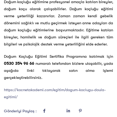
Doğum koçluğu eğitimine profesyonel amaçla katılan bireyler,
doğum koçu olarak çalışabilirler. Doğum koçluğu eğitimi
verme yeterliliği kazanırlar. Zaman zaman kendi gebelik
dönemini sağlıklı ve mutlu geçirmek isteyen anne adayları da
doğum koçluğu eğitimlerine başvurmaktadır. Eğitime katılan
bireyler, hamilelik ve doğum süreçleri ile ilgili gereken tüm
bilgileri ve psikolojik destek verme yeterliliğini elde ederler.
Doğum Koçluğu Eğitimi Sertifika Programına katılmak için
0530 354 96 66
numaralı telefondan bizlere ulaşabilir, yada
aşağıda linki tıklayarak satın alma işlemi
gerçekleştirebilirsiniz.
https://kocnetakademi.com/egitim/dogum-koclugu-doula-
egitimi/
Gönderiyi Paylaş :