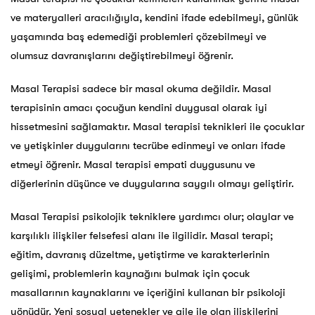
ve materyalleri aracılığıyla, kendini ifade edebilmeyi, günlük
yaşamında baş edemediği problemleri çözebilmeyi ve
olumsuz davranışlarını değiştirebilmeyi öğrenir.
Masal Terapisi sadece bir masal okuma değildir. Masal
terapisinin amacı çocuğun kendini duygusal olarak iyi
hissetmesini sağlamaktır. Masal terapisi teknikleri ile çocuklar
ve yetişkinler duygularını tecrübe edinmeyi ve onları ifade
etmeyi öğrenir. Masal terapisi empati duygusunu ve
diğerlerinin düşünce ve duygularına saygılı olmayı geliştirir.
Masal Terapisi psikolojik tekniklere yardımcı olur; olaylar ve
karşılıklı ilişkiler felsefesi alanı ile ilgilidir. Masal terapi;
eğitim, davranış düzeltme, yetiştirme ve karakterlerinin
gelişimi, problemlerin kaynağını bulmak için çocuk
masallarının kaynaklarını ve içeriğini kullanan bir psikoloji
yönüdür. Yeni sosyal yetenekler ve aile ile olan ilişkilerini