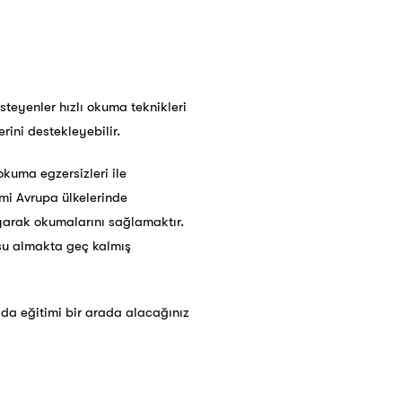
steyenler hızlı okuma teknikleri
rini destekleyebilir.
okuma egzersizleri ile
imi Avrupa ülkelerinde
yarak okumalarını sağlamaktır.
rsu almakta geç kalmış
yıda eğitimi bir arada alacağınız