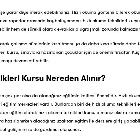
 işe yarar diye merak edebilirsiniz. Hızlı okuma yöntemi bilerek o
r ve raporlar arasında kayboluyorsanız hızlı okuma teknikleri kurs
bilir hem de sürekli olarak evraklarla uğraşmak zorunda kalmazsın
alarak çalışma sürelerinin kısaltması ya da daha kısa sürede daha 
ri kursu, sınavlara hazırlanan çocuklar için de önemli fırsattır. Kü
mayı devam ettirebilir.
ikleri Kursu Nereden Alınır?
en çok yer olsa da alacağınız eğitimin kalitesi önemlidir. Hızlı okum
i eğitim merkezleri vardır. Bunlardan biri de hızlı okuma teknikleri 
ktan eğitim olarak hızlı okuma teknikleri kursu almanız ekstra za
a hazırlanırken alacağınız uzaktan eğitim ile derslere giriş yapabil
sel gelişiminize de yardımcı olursunuz.