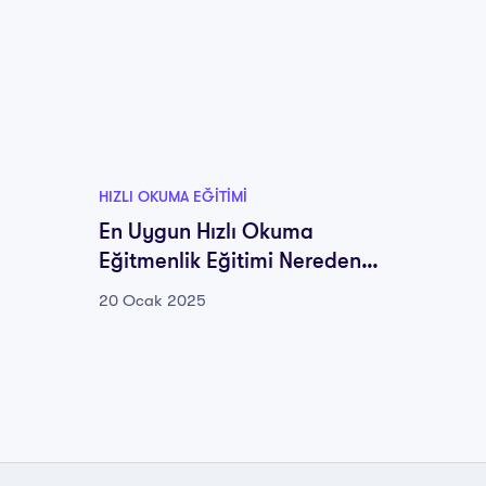
HIZLI OKUMA EĞITIMI
HIZLI O
En Uygun Hızlı Okuma
En İyi
Eğitmenlik Eğitimi Nereden
Eğitim
Alınır?
20 Ocak 2025
20 Oca