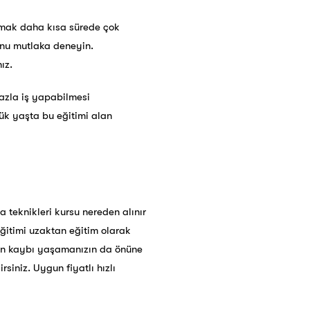
kumak daha kısa sürede çok
unu mutlaka deneyin.
ız.
fazla iş yapabilmesi
çük yaşta bu eğitimi alan
a teknikleri kursu nereden alınır
eğitimi uzaktan eğitim olarak
man kaybı yaşamanızın da önüne
irsiniz. Uygun fiyatlı
hızlı