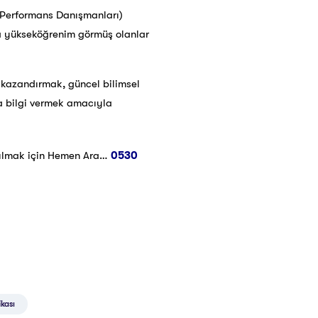
k Performans Danışmanları)
nda yükseköğrenim görmüş olanlar
er kazandırmak, güncel bilimsel
da bilgi vermek amacıyla
ılmak için Hemen Ara…
0530
ikası