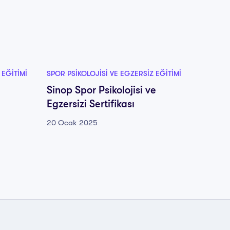
 EĞITIMI
SPOR PSIKOLOJISI VE EGZERSIZ EĞITIMI
SPOR PS
Sinop Spor Psikolojisi ve
Sivas 
Egzersizi Sertifikası
Egzersi
20 Ocak 2025
20 Oca