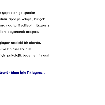
le yaptıkları çalışmalar
dır. Spor psikolojisi, bir çok
rak da tarif edilebilir. Egzersiz
rilere dayanarak araştırır.
ayan mesleki bir alandır.
 ve zihinsel etkinlik
n psikolojik becerilerini nasıl
nör Alımı İçin Tıklayınız..