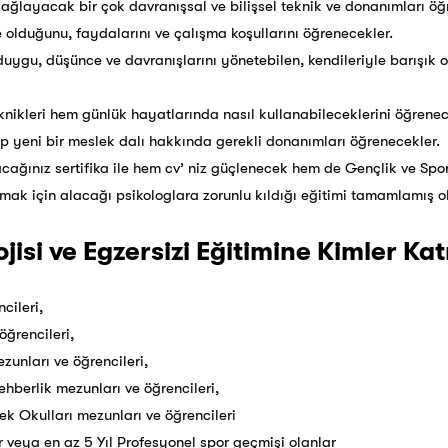
 sağlayacak bir çok davranışsal ve bilişsel teknik ve donanımları öğ
ne olduğunu, faydalarını ve çalışma koşullarını öğrenecekler.
duygu, düşünce ve davranışlarını yönetebilen, kendileriyle barışık o
eknikleri hem günlük hayatlarında nasıl kullanabileceklerini öğren
 yeni bir meslek dalı hakkında gerekli donanımları öğrenecekler.
cağınız sertifika ile hem cv’ niz güçlenecek hem de Gençlik ve Sp
rmak için alacağı psikologlara zorunlu kıldığı eğitimi tamamlamış o
isi ve Egzersizi Eğitimine Kimler Katı
cileri,
öğrencileri,
ezunları ve öğrencileri,
ehberlik mezunları ve öğrencileri,
ek Okulları mezunları ve öğrencileri
r veya en az 5 Yıl Profesyonel spor geçmişi olanlar