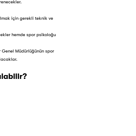
renecekler.
lmak için gerekli teknik ve
ecekler hemde spor psikoloğu
or Genel Müdürlüğünün spor
lacaklar.
labilir?