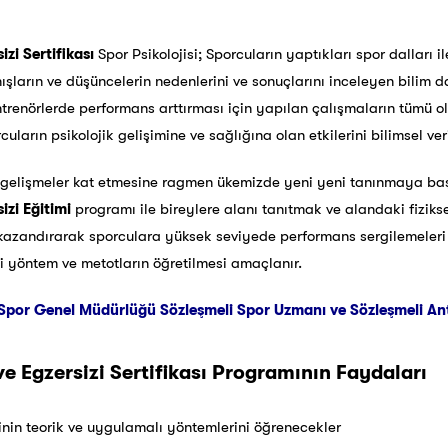
izi Sertifikası
Spor Psikolojisi; Sporcuların yaptıkları spor dalları i
arın ve düşüncelerin nedenlerini ve sonuçlarını inceleyen bilim dalı
ntrenörlerde performans arttırması için yapılan çalışmaların tümü ola
cuların psikolojik gelişimine ve sağlığına olan etkilerini bilimsel ve
elişmeler kat etmesine ragmen ükemizde yeni yeni tanınmaya başl
izi Eğitimi
programı ile bireylere alanı tanıtmak ve alandaki fiziksel
zandırarak sporculara yüksek seviyede performans sergilemeleri içi
tli yöntem ve metotların öğretilmesi amaçlanır.
Spor Genel Müdürlüğü Sözleşmeli Spor Uzmanı ve Sözleşmeli Antre
ve Egzersizi Sertifikası Programının Faydaları
sinin teorik ve uygulamalı yöntemlerini öğrenecekler