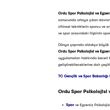
Ordu Spor Psikolojisi ve Egzers
sonucunda ortaya çıkan davranışl
zihinsel tekniklerin sporcu ve a
ve spor arasındaki ilişkinin spor
Dünya çapında oldukça büyük g
Ordu
Spor Psikolojisi ve Egzers
uygulamaları hakkında beceri ka
geliştirebileceklerine dair çeşi
TC Gençlik ve Spor Bakanlığı 
Ordu
Spor Psikolojisi 
Spor
ve Egzersiz Psikoloji