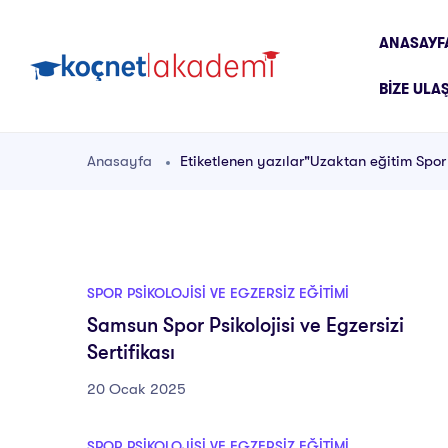
ANASAYF
BIZE ULA
Anasayfa
Etiketlenen yazılar"Uzaktan eğitim Spor P
SPOR PSIKOLOJISI VE EGZERSIZ EĞITIMI
Samsun Spor Psikolojisi ve Egzersizi
Sertifikası
20 Ocak 2025
SPOR PSIKOLOJISI VE EGZERSIZ EĞITIMI