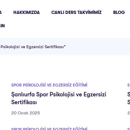
A
HAKKIMIZDA
CANLI DERS TAKVIMIMIZ
BLOG
ŞIN
sikolojisi ve Egzersizi Sertifikası"
SPOR PSIKOLOJISI VE EGZERSIZ EĞITIMI
S
Şanlıurfa Spor Psikolojisi ve Egzersizi
S
Sertifikası
S
20 Ocak 2025
2
SPOR PSIKOLOJISI VE EGZERSIZ EĞITIMI
S