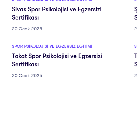
Sivas Spor Psikolojisi ve Egzersizi
Ş
Sertifikası
S
20 Ocak 2025
2
SPOR PSIKOLOJISI VE EGZERSIZ EĞITIMI
S
Tokat Spor Psikolojisi ve Egzersizi
T
Sertifikası
S
20 Ocak 2025
2