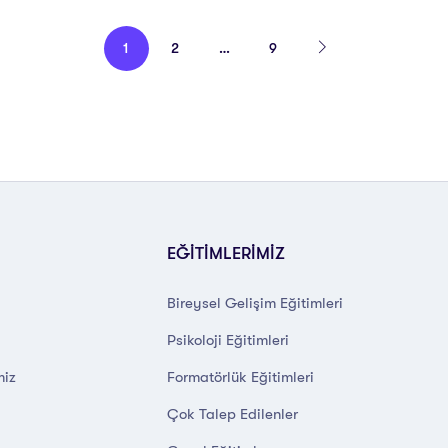
1
2
…
9
EĞİTİMLERİMİZ
Bireysel Gelişim Eğitimleri
Psikoloji Eğitimleri
miz
Formatörlük Eğitimleri
Çok Talep Edilenler