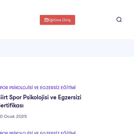
Eğitime Giriş
POR PSIKOLOJISI VE EGZERSIZ EĞITIMI
iirt Spor Psikolojisi ve Egzersizi
ertifikası
0 Ocak 2025
POR PSIKOLOJISI VE EGZERSIZ EĞITIMI