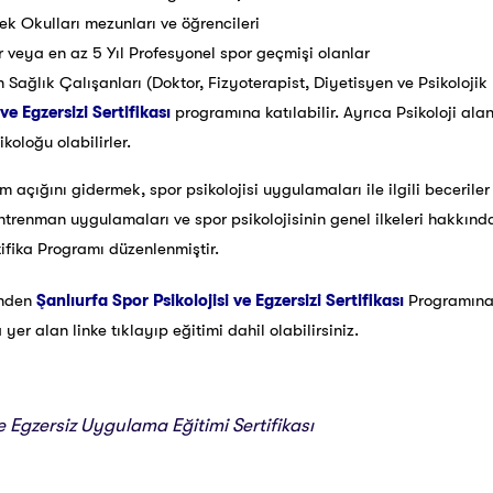
ek Okulları mezunları ve öğrencileri
r veya en az 5 Yıl Profesyonel spor geçmişi olanlar
n Sağlık Çalışanları (Doktor, Fizyoterapist, Diyetisyen ve Psikoloji
ve Egzersizi Sertifikası
programına katılabilir. Ayrıca Psikoloji a
koloğu olabilirler.
im açığını gidermek, spor psikolojisi uygulamaları ile ilgili beceril
antrenman uygulamaları ve spor psikolojisinin genel ilkeleri hakkın
tifika Programı düzenlenmiştir.
inden
Şanlıurfa Spor Psikolojisi ve Egzersizi Sertifikası
Programına
r alan linke tıklayıp eğitimi dahil olabilirsiniz.
ve Egzersiz Uygulama Eğitimi Sertifikası