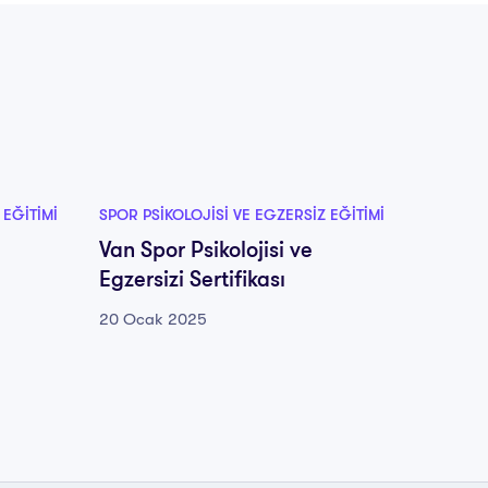
 EĞITIMI
SPOR PSIKOLOJISI VE EGZERSIZ EĞITIMI
SPOR PS
Van Spor Psikolojisi ve
Yalova
Egzersizi Sertifikası
Egzersi
20 Ocak 2025
20 Oca