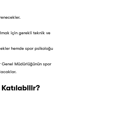
renecekler.
lmak için gerekli teknik ve
ecekler hemde spor psikoloğu
or Genel Müdürlüğünün spor
lacaklar.
Katılabilir?