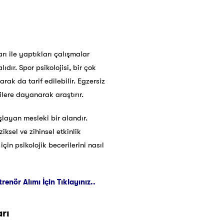
arı ile yaptıkları çalışmalar
dır. Spor psikolojisi, bir çok
rak da tarif edilebilir. Egzersiz
rilere dayanarak araştırır.
ayan mesleki bir alandır.
iksel ve zihinsel etkinlik
n psikolojik becerilerini nasıl
nör Alımı İçin Tıklayınız..
arı