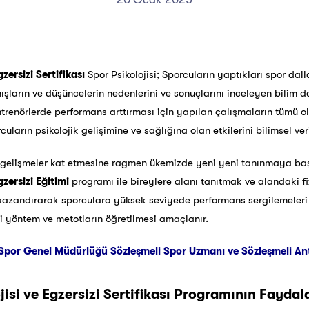
gzersizi Sertifikası
Spor Psikolojisi; Sporcuların yaptıkları spor dall
arın ve düşüncelerin nedenlerini ve sonuçlarını inceleyen bilim dalı
ntrenörlerde performans arttırması için yapılan çalışmaların tümü ola
cuların psikolojik gelişimine ve sağlığına olan etkilerini bilimsel ve
elişmeler kat etmesine ragmen ükemizde yeni yeni tanınmaya başl
gzersizi Eğitimi
programı ile bireylere alanı tanıtmak ve alandaki fiz
zandırarak sporculara yüksek seviyede performans sergilemeleri içi
tli yöntem ve metotların öğretilmesi amaçlanır.
Spor Genel Müdürlüğü Sözleşmeli Spor Uzmanı ve Sözleşmeli Antre
isi ve Egzersizi Sertifikası Programının Faydal