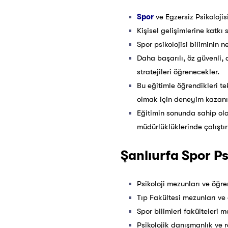
Spor
ve Egzersiz Psikoloji
Kişisel gelişimlerine katkı
Spor psikolojisi biliminin 
Daha başarılı, öz güvenli, 
stratejileri öğrenecekler.
Bu eğitimle öğrendikleri t
olmak için deneyim kazanıp
Eğitimin sonunda sahip ola
müdürlüklüklerinde çalıştı
Şanlıurfa Spor Psi
Psikoloji mezunları ve öğren
Tıp Fakültesi mezunları ve 
Spor bilimleri fakülteleri m
Psikolojik danışmanlık ve r