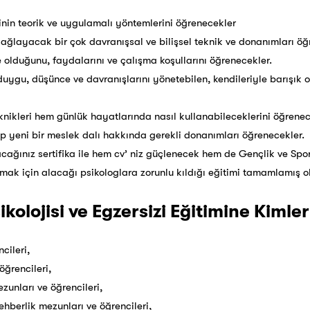
sinin teorik ve uygulamalı yöntemlerini öğrenecekler
 sağlayacak bir çok davranışsal ve bilişsel teknik ve donanımları öğ
ne olduğunu, faydalarını ve çalışma koşullarını öğrenecekler.
duygu, düşünce ve davranışlarını yönetebilen, kendileriyle barışık o
eknikleri hem günlük hayatlarında nasıl kullanabileceklerini öğren
 yeni bir meslek dalı hakkında gerekli donanımları öğrenecekler.
cağınız sertifika ile hem cv’ niz güçlenecek hem de Gençlik ve Sp
rmak için alacağı psikologlara zorunlu kıldığı eğitimi tamamlamış o
kolojisi ve Egzersizi Eğitimine Kimler 
cileri,
öğrencileri,
ezunları ve öğrencileri,
ehberlik mezunları ve öğrencileri,