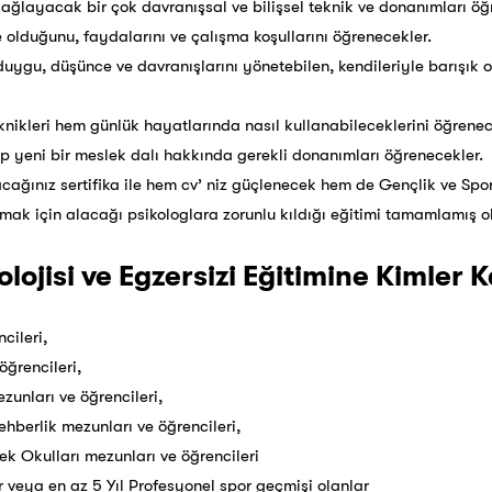
 sağlayacak bir çok davranışsal ve bilişsel teknik ve donanımları öğ
ne olduğunu, faydalarını ve çalışma koşullarını öğrenecekler.
duygu, düşünce ve davranışlarını yönetebilen, kendileriyle barışık o
eknikleri hem günlük hayatlarında nasıl kullanabileceklerini öğren
 yeni bir meslek dalı hakkında gerekli donanımları öğrenecekler.
cağınız sertifika ile hem cv’ niz güçlenecek hem de Gençlik ve Sp
rmak için alacağı psikologlara zorunlu kıldığı eğitimi tamamlamış o
lojisi ve Egzersizi Eğitimine Kimler Ka
cileri,
öğrencileri,
ezunları ve öğrencileri,
ehberlik mezunları ve öğrencileri,
ek Okulları mezunları ve öğrencileri
r veya en az 5 Yıl Profesyonel spor geçmişi olanlar