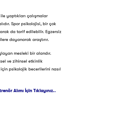
 ile yaptıkları çalışmalar
dır. Spor psikolojisi, bir çok
rak da tarif edilebilir. Egzersiz
rilere dayanarak araştırır.
ayan mesleki bir alandır.
el ve zihinsel etkinlik
n psikolojik becerilerini nasıl
nör Alımı İçin Tıklayınız..