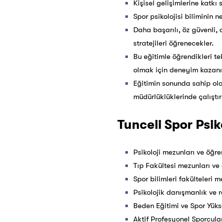
Kişisel gelişimlerine katkı
Spor psikolojisi biliminin 
Daha başarılı, öz güvenli, 
stratejileri öğrenecekler.
Bu eğitimle öğrendikleri t
olmak için deneyim kazanıp
Eğitimin sonunda sahip ola
müdürlüklüklerinde çalıştı
Tunceli Spor Psiko
Psikoloji mezunları ve öğren
Tıp Fakültesi mezunları ve 
Spor bilimleri fakülteleri m
Psikolojik danışmanlık ve r
Beden Eğitimi ve Spor Yüks
Aktif Profesyonel Sporcula