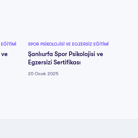
 EĞITIMI
SPOR PSIKOLOJISI VE EGZERSIZ EĞITIMI
SPOR PS
 ve
Şanlıurfa Spor Psikolojisi ve
Siirt S
Egzersizi Sertifikası
Egzersi
20 Ocak 2025
20 Oca