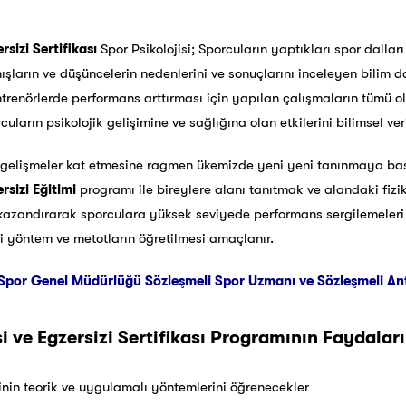
rsizi Sertifikası
Spor Psikolojisi; Sporcuların yaptıkları spor dalları
arın ve düşüncelerin nedenlerini ve sonuçlarını inceleyen bilim dalı
ntrenörlerde performans arttırması için yapılan çalışmaların tümü ola
cuların psikolojik gelişimine ve sağlığına olan etkilerini bilimsel ve
elişmeler kat etmesine ragmen ükemizde yeni yeni tanınmaya başl
rsizi Eğitimi
programı ile bireylere alanı tanıtmak ve alandaki fiziks
zandırarak sporculara yüksek seviyede performans sergilemeleri içi
tli yöntem ve metotların öğretilmesi amaçlanır.
Spor Genel Müdürlüğü Sözleşmeli Spor Uzmanı ve Sözleşmeli Antre
i ve Egzersizi Sertifikası Programının Faydaları
sinin teorik ve uygulamalı yöntemlerini öğrenecekler