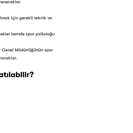
renecekler.
lmak için gerekli teknik ve
ecekler hemde spor psikoloğu
or Genel Müdürlüğünün spor
lacaklar.
tılabilir?