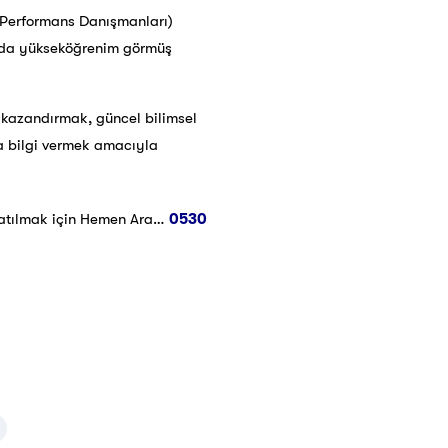
k Performans Danışmanları)
nında yükseköğrenim görmüş
er kazandırmak, güncel bilimsel
da bilgi vermek amacıyla
atılmak için Hemen Ara…
0530