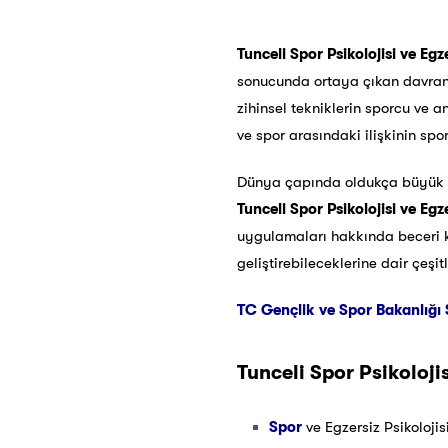
Tunceli Spor Psikolojisi ve Egze
sonucunda ortaya çıkan davranışl
zihinsel tekniklerin sporcu ve a
ve spor arasındaki ilişkinin spor
Dünya çapında oldukça büyük g
Tunceli
Spor Psikolojisi ve Egze
uygulamaları hakkında beceri ka
geliştirebileceklerine dair çeşi
TC Gençlik ve Spor Bakanlığı 
Tunceli
Spor Psikolojis
Spor
ve Egzersiz Psikoloji