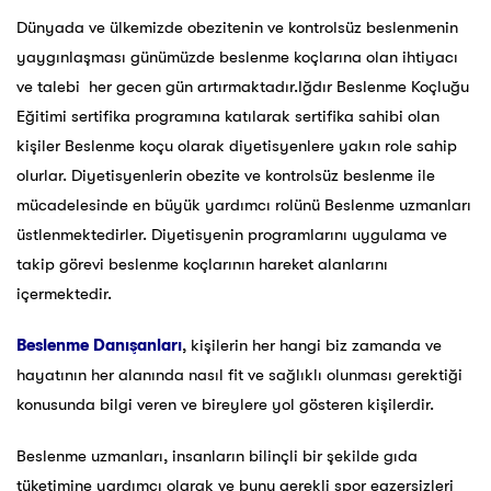
Dünyada ve ülkemizde obezitenin ve kontrolsüz beslenmenin
yaygınlaşması günümüzde beslenme koçlarına olan ihtiyacı
ve talebi her gecen gün artırmaktadır.Iğdır Beslenme Koçluğu
Eğitimi sertifika programına katılarak sertifika sahibi olan
kişiler Beslenme koçu olarak diyetisyenlere yakın role sahip
olurlar. Diyetisyenlerin obezite ve kontrolsüz beslenme ile
mücadelesinde en büyük yardımcı rolünü Beslenme uzmanları
üstlenmektedirler. Diyetisyenin programlarını uygulama ve
takip görevi beslenme koçlarının hareket alanlarını
içermektedir.
Beslenme Danışanları
, kişilerin her hangi biz zamanda ve
hayatının her alanında nasıl fit ve sağlıklı olunması gerektiği
konusunda bilgi veren ve bireylere yol gösteren kişilerdir.
Beslenme uzmanları, insanların bilinçli bir şekilde gıda
tüketimine yardımcı olarak ve bunu gerekli spor egzersizleri