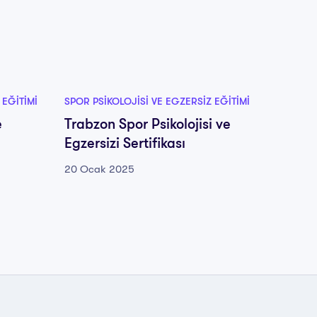
 EĞITIMI
SPOR PSIKOLOJISI VE EGZERSIZ EĞITIMI
SPOR PS
e
Trabzon Spor Psikolojisi ve
Tuncel
Egzersizi Sertifikası
Egzersi
20 Ocak 2025
20 Oca