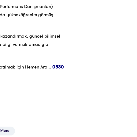
k Performans Danışmanları)
nında yükseköğrenim görmüş
er kazandırmak, güncel bilimsel
da bilgi vermek amacıyla
atılmak için Hemen Ara…
0530
ifikası