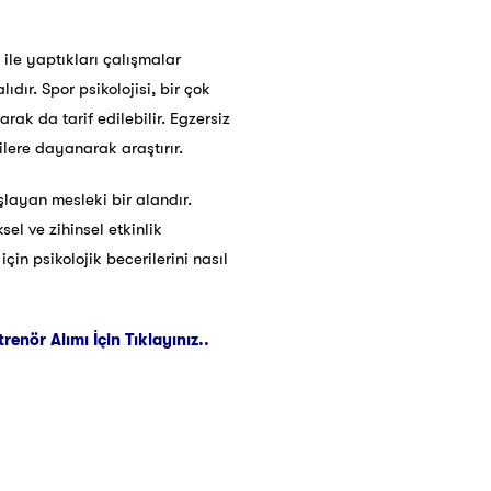
ı ile yaptıkları çalışmalar
dır. Spor psikolojisi, bir çok
rak da tarif edilebilir. Egzersiz
rilere dayanarak araştırır.
ayan mesleki bir alandır.
el ve zihinsel etkinlik
n psikolojik becerilerini nasıl
nör Alımı İçin Tıklayınız..
ı