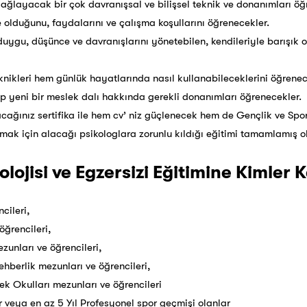
 sağlayacak bir çok davranışsal ve bilişsel teknik ve donanımları öğ
ne olduğunu, faydalarını ve çalışma koşullarını öğrenecekler.
duygu, düşünce ve davranışlarını yönetebilen, kendileriyle barışık o
eknikleri hem günlük hayatlarında nasıl kullanabileceklerini öğren
 yeni bir meslek dalı hakkında gerekli donanımları öğrenecekler.
cağınız sertifika ile hem cv’ niz güçlenecek hem de Gençlik ve Sp
rmak için alacağı psikologlara zorunlu kıldığı eğitimi tamamlamış o
lojisi ve Egzersizi Eğitimine Kimler Ka
cileri,
öğrencileri,
ezunları ve öğrencileri,
ehberlik mezunları ve öğrencileri,
ek Okulları mezunları ve öğrencileri
r veya en az 5 Yıl Profesyonel spor geçmişi olanlar