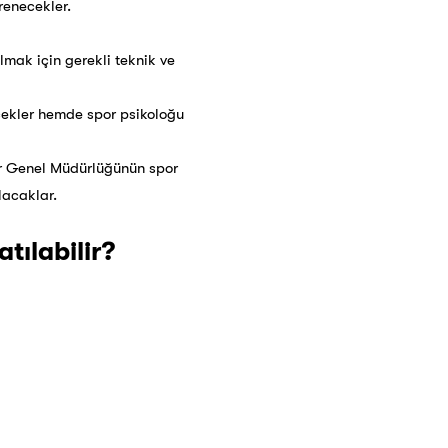
renecekler.
lmak için gerekli teknik ve
ecekler hemde spor psikoloğu
or Genel Müdürlüğünün spor
lacaklar.
tılabilir?