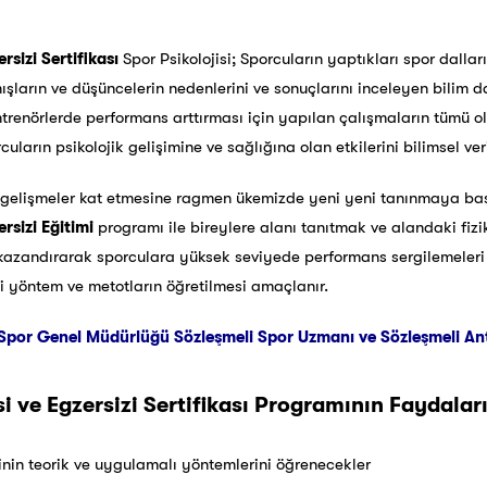
ersizi Sertifikası
Spor Psikolojisi; Sporcuların yaptıkları spor dallar
arın ve düşüncelerin nedenlerini ve sonuçlarını inceleyen bilim dalı
ntrenörlerde performans arttırması için yapılan çalışmaların tümü ola
cuların psikolojik gelişimine ve sağlığına olan etkilerini bilimsel ve
elişmeler kat etmesine ragmen ükemizde yeni yeni tanınmaya başl
ersizi Eğitimi
programı ile bireylere alanı tanıtmak ve alandaki fiziks
zandırarak sporculara yüksek seviyede performans sergilemeleri içi
tli yöntem ve metotların öğretilmesi amaçlanır.
Spor Genel Müdürlüğü Sözleşmeli Spor Uzmanı ve Sözleşmeli Antre
i ve Egzersizi Sertifikası Programının Faydalar
sinin teorik ve uygulamalı yöntemlerini öğrenecekler