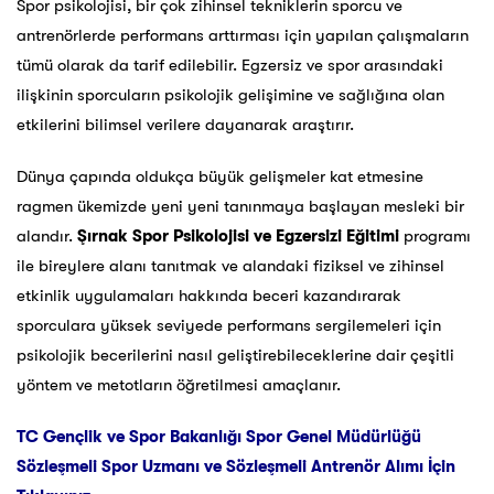
Spor psikolojisi, bir çok zihinsel tekniklerin sporcu ve
antrenörlerde performans arttırması için yapılan çalışmaların
tümü olarak da tarif edilebilir. Egzersiz ve spor arasındaki
ilişkinin sporcuların psikolojik gelişimine ve sağlığına olan
etkilerini bilimsel verilere dayanarak araştırır.
Dünya çapında oldukça büyük gelişmeler kat etmesine
ragmen ükemizde yeni yeni tanınmaya başlayan mesleki bir
alandır.
Şırnak
Spor Psikolojisi ve Egzersizi Eğitimi
programı
ile bireylere alanı tanıtmak ve alandaki fiziksel ve zihinsel
etkinlik uygulamaları hakkında beceri kazandırarak
sporculara yüksek seviyede performans sergilemeleri için
psikolojik becerilerini nasıl geliştirebileceklerine dair çeşitli
yöntem ve metotların öğretilmesi amaçlanır.
TC Gençlik ve Spor Bakanlığı Spor Genel Müdürlüğü
Sözleşmeli Spor Uzmanı ve Sözleşmeli Antrenör Alımı İçin